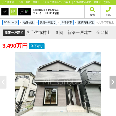
八千代市村上 ３期 新築一戸建て 全２棟 千葉県八千代市村上 ｜3,490万円の新築一戸建て｜分譲住宅や新築物件｜エムイーPLUS城東株式会社
TEL
検索
TOPページ
>
物件検索
>
新築一戸建て
>
八千代市
>
東葉高速鉄道
>
八千代市村上
八千代市村上 ３期 新築一戸建て 全２棟
新築一戸建て
3,490万円
値下がり