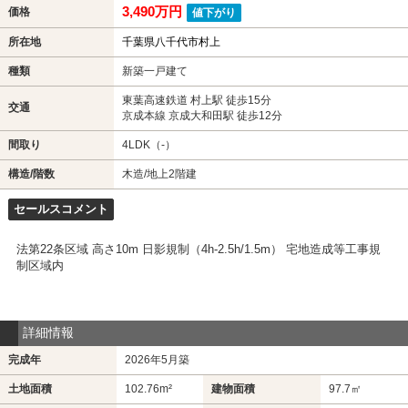
3,490万円
価格
値下がり
所在地
千葉県八千代市村上
種類
新築一戸建て
東葉高速鉄道 村上駅 徒歩15分
交通
京成本線 京成大和田駅 徒歩12分
間取り
4LDK（-）
構造/階数
木造/地上2階建
セールスコメント
法第22条区域 高さ10m 日影規制（4h-2.5h/1.5m） 宅地造成等工事規
制区域内
詳細情報
完成年
2026年5月築
土地面積
102.76m²
建物面積
97.7㎡