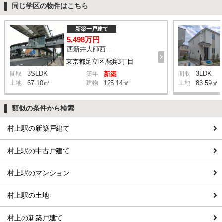
同じ学区の物件はこちら
新築一戸建て
5,498万円
西新井大師西駅 鹿浜三丁目交差点 バス14分 停歩4分
東京都足立区鹿浜3丁目
3SLDK
3LDK
間取
築年
新築
間取
土地
67.10㎡
建物
125.14㎡
土地
83.59㎡
類似の条件から検索
村上駅の新築戸建て
村上駅の中古戸建て
村上駅のマンション
村上駅の土地
村上の新築戸建て