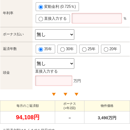
変動金利 (0.725％)
年利率
直接入力する
％
ボーナス払い
返済年数
35年
30年
25年
20年
直接入力する
頭金
万円
ボーナス
毎月のご返済額
物件価格
(×年2回)
94,108円
－
3,490万円