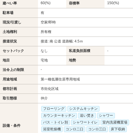
60(%)
150(%)
建ぺい率
容積率
駐車場
有
現況/引渡し
空家/即時
土地権利
所有権
接道状況
接道: 南 公道 道路幅: 4.5ｍ
セットバック
なし
私道負担面積
-
地目
宅地
地勢
-
法令上の制限
用途地域
第一種低層住居専用地域
都市計画
市街化区域
取引態様
仲介
フローリング
システムキッチン
カウンターキッチン
追い焚き
シャワー
バス・トイレ別
シャワートイレ
室内洗濯機置場
設備・条件
浴室乾燥機
コンロ二口
コンロ三口
床下収納