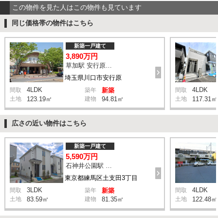
この物件を見た人はこの物件も見ています
同じ価格帯の物件はこちら
新築一戸建て
3,890万円
草加駅 安行原診療所 バス17分 停歩4分
埼玉県川口市安行原
4LDK
4LDK
間取
築年
新築
間取
土地
123.19㎡
建物
94.81㎡
土地
117.31㎡
広さの近い物件はこちら
新築一戸建て
5,590万円
石神井公園駅 橋戸小学校 バス15分 停歩4分
東京都練馬区土支田3丁目
3LDK
4LDK
間取
築年
新築
間取
土地
83.59㎡
建物
81.35㎡
土地
122.48㎡