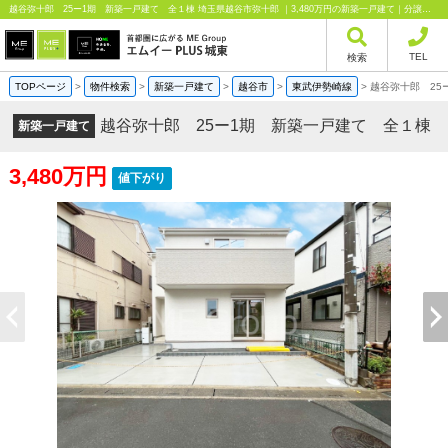
越谷弥十郎 25ー1期 新築一戸建て 全１棟 埼玉県越谷市弥十郎 ｜3,480万円の新築一戸建て｜分譲住宅や新築物件｜エムイーPLUS城東株式会社
TEL
検索
TOPページ
>
物件検索
>
新築一戸建て
>
越谷市
>
東武伊勢崎線
>
越谷弥十郎 25
越谷弥十郎 25ー1期 新築一戸建て 全１棟
新築一戸建て
3,480万円
値下がり