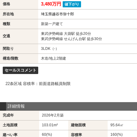
3,480万円
価格
値下がり
所在地
埼玉県越谷市弥十郎
種類
新築一戸建て
東武伊勢崎線 大袋駅 徒歩20分
交通
東武伊勢崎線 せんげん台駅 徒歩30分
間取り
3LDK（-）
構造/階数
木造/地上2階建
セールスコメント
22条区域 容積率：前面道路幅員制限
詳細情報
完成年
2026年2月築
土地面積
103.01m²
建物面積
95.64㎡
60(%)
160(%)
建ぺい率
容積率