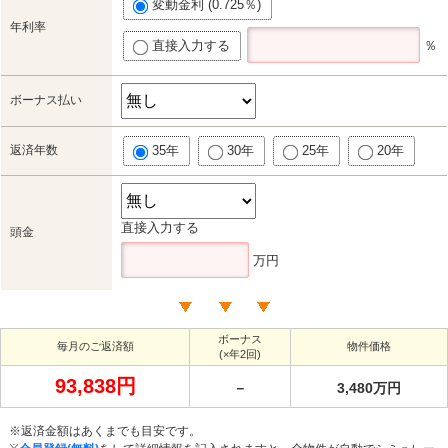
変動金利 (0.725％)
年利率
直接入力する
％
ボーナス払い
返済年数
35年
30年
25年
20年
直接入力する
頭金
万円
ボーナス
毎月のご返済額
物件価格
(×年2回)
93,838円
－
3,480万円
※返済金額はあくまでも目安です。