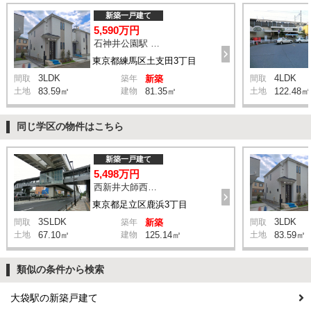
新築一戸建て
5,590万円
石神井公園駅 橋戸小学校 バス15分 停歩4分
東京都練馬区土支田3丁目
3LDK
4LDK
間取
築年
新築
間取
土地
83.59㎡
建物
81.35㎡
土地
122.48㎡
同じ学区の物件はこちら
新築一戸建て
5,498万円
西新井大師西駅 鹿浜三丁目交差点 バス14分 停歩4分
東京都足立区鹿浜3丁目
3SLDK
3LDK
間取
築年
新築
間取
土地
67.10㎡
建物
125.14㎡
土地
83.59㎡
類似の条件から検索
大袋駅の新築戸建て