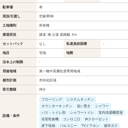
駐車場
有
現況/引渡し
空家/即時
土地権利
所有権
接道状況
接道: 南 公道 道路幅: 4ｍ
セットバック
なし
私道負担面積
-
地目
宅地
地勢
-
法令上の制限
用途地域
第一種中高層住居専用地域
都市計画
市街化区域
取引態様
仲介
フローリング
システムキッチン
カウンターキッチン
追い焚き
シャワー
バス・トイレ別
シャワートイレ
室内洗濯機置場
設備・条件
浴室乾燥機
コンロ二口
Wクローゼット
床下収納
バルコニー
TVドアホン
都市ガス