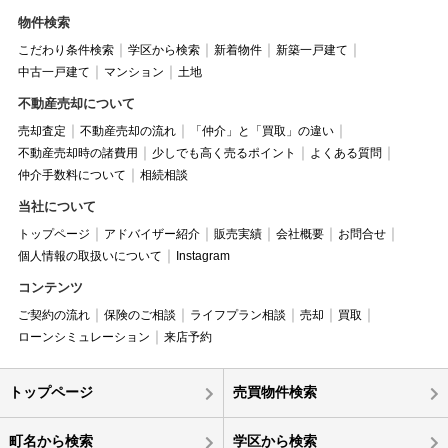
物件検索
こだわり条件検索
学区から検索
新着物件
新築一戸建て
中古一戸建て
マンション
土地
不動産売却について
売却査定
不動産売却の流れ
「仲介」と「買取」の違い
不動産売却時の諸費用
少しでも高く売るポイント
よくある質問
仲介手数料について
相続相談
当社について
トップページ
アドバイザー紹介
販売実績
会社概要
お問合せ
個人情報の取扱いについて
Instagram
コンテンツ
ご契約の流れ
保険のご相談
ライフプラン相談
売却
買取
ローンシミュレーション
来店予約
トップページ
売買物件検索
町名から検索
学区から検索