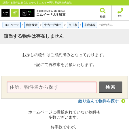
該当する物件は存在しません｜エムイーPLUS城東株式会社
TEL
検索
TOPページ
>
物件検索
>
中古一戸建て
>
市川市
>
京成本線
ご成約済み
該当する物件は存在しません
お探しの物件はご成約済みとなっております。
下記にて再検索をお願いたします。
絞り込んで物件を探す
ホームページに掲載されていない物件も
多数ございます。
お手数ですが、