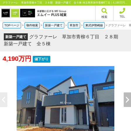
グラファーレ 草加市青柳６丁目 ２８期 新築一戸建て 全５棟 埼玉県草加市青柳6丁目｜4,190万円の新築一戸建て｜分譲住宅や新築物件｜エムイーPLUS城東株式会社
TEL
検索
TOPページ
>
物件検索
>
新築一戸建て
>
草加市
>
東武伊勢崎線
>
グラファーレ 
グラファーレ 草加市青柳６丁目 ２８期
新築一戸建て
新築一戸建て 全５棟
4,190万円
値下がり