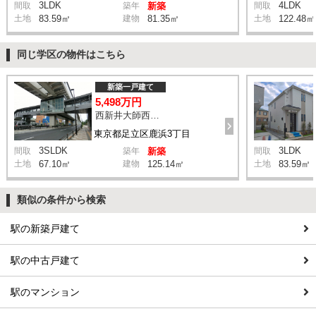
3LDK
4LDK
間取
築年
新築
間取
土地
83.59㎡
建物
81.35㎡
土地
122.48㎡
同じ学区の物件はこちら
新築一戸建て
5,498万円
西新井大師西駅 鹿浜三丁目交差点 バス14分 停歩4分
東京都足立区鹿浜3丁目
3SLDK
3LDK
間取
築年
新築
間取
土地
67.10㎡
建物
125.14㎡
土地
83.59㎡
類似の条件から検索
駅の新築戸建て
駅の中古戸建て
駅のマンション