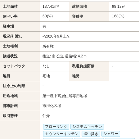
土地面積
137.41m²
建物面積
98.12㎡
60(%)
168(%)
建ぺい率
容積率
駐車場
有
現況/引渡し
-/2026年9月上旬
土地権利
所有権
接道状況
接道: 南 公道 道路幅: 4.2ｍ
セットバック
なし
私道負担面積
-
地目
宅地
地勢
-
法令上の制限
用途地域
第一種中高層住居専用地域
都市計画
市街化区域
取引態様
仲介
フローリング
システムキッチン
カウンターキッチン
追い焚き
シャワー