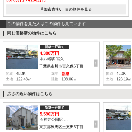
草加市青柳6丁目の物件を見る
この物件を見た人はこの物件も見ています
同じ価格帯の物件はこちら
新築一戸建て
4,380万円
本八幡駅 宮久保坂上 バス10分 停歩7分
千葉県市川市宮久保6丁目
4LDK
4LDK
間取
築年
新築
間取
土地
122.48㎡
建物
108.06㎡
土地
123.19㎡
広さの近い物件はこちら
新築一戸建て
5,590万円
石神井公園駅 橋戸小学校 バス15分 停歩4分
東京都練馬区土支田3丁目