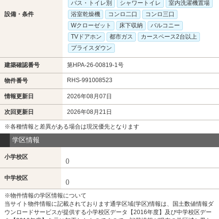
バス・トイレ別
シャワートイレ
室内洗濯機置場
設備・条件
浴室乾燥機
コンロ二口
コンロ三口
Wクローゼット
床下収納
バルコニー
TVドアホン
都市ガス
カースペース2台以上
プライスダウン
建築確認番号
第HPA-26-00819-1号
RHS-991008523
物件番号
情報更新日
2026年08月07日
次回更新日
2026年08月21日
※各種情報と差異がある場合は現況優先となります
学区情報
小学校区
()
中学校区
()
※物件情報の学区情報について
当サイト物件情報に記載されております通学区域(学区)情報は、国土数値情報ダ
ウンロードサービスが提供する小学校区データ【2016年度】及び中学校区デー