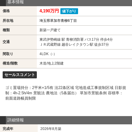
基本情報
4,190万円
価格
値下がり
所在地
埼玉県草加市青柳6丁目
種類
新築一戸建て
東武伊勢崎線 駅 青柳消防署 バス17分 停歩4分
交通
ＪＲ武蔵野線 越谷レイクタウン駅 徒歩37分
間取り
4LDK（-）
構造/階数
木造/地上2階建
セールスコメント
ゴミ置場持分：2平米×1/5有 法22条区域 宅地造成工事規制区域 日影規
制：4h-2.5h/4m 景観法 農地法（5条届出） 草加市景観条例 容積率：
前面道路幅員制限
詳細情報
完成年
2026年8月築