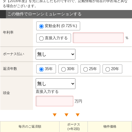
タ【2016年度】を元に加工したものですので、記載情報が現在の学区域と異な
る場合がございます。
この物件でローンシミュレーションする
変動金利 (0.725％)
年利率
直接入力する
％
ボーナス払い
返済年数
35年
30年
25年
20年
直接入力する
頭金
万円
ボーナス
毎月のご返済額
物件価格
(×年2回)