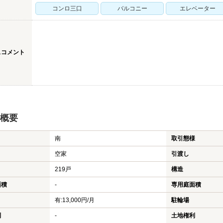
コンロ三口
バルコニー
エレベーター
スコメント
概要
南
取引態様
空家
引渡し
219戸
構造
面積
-
専用庭面積
有:13,000円/月
駐輪場
利
-
土地権利