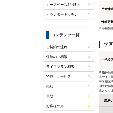
カースペース2台以上
用途地
カウンターキッチン
情報更
※各種情
コンテンツ一覧
学区
ご契約の流れ
保険のご相談
小学校
ライフプラン相談
※物件情
特典・サービス
当サイト
中学校区
売却
国土数値
象となり
買取
栗原
お客様の声