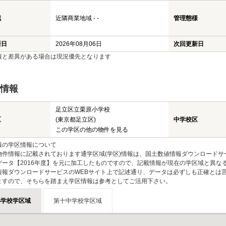
域
近隣商業地域 - -
管理態様
新日
2026年08月06日
次回更新日
報と差異がある場合は現況優先となります
情報
足立区立栗原小学校
区
(東京都足立区)
中学校区
この学区の他の物件を見る
報の学区情報について
物件情報に記載されております通学区域(学区)情報は、国土数値情報ダウンロードサ
データ【2016年度】を元に加工したものですので、記載情報が現在の学区域と異な
情報ダウンロードサービスのWEBサイト上で記述通り、データは必ずしも正確とは言
ますので、そちらを踏まえ学区情報は参考としてご活用下さい。
小学校学区域
第十中学校学区域