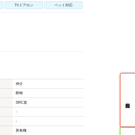
TVドアホン
ペット対応
仲介
即時
無料会員登録
SRC造
-
-
所有権