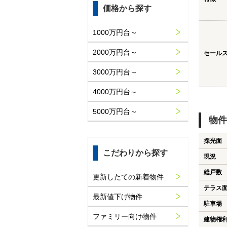
価格から探す
1000万円台～
2000万円台～
セール
3000万円台～
4000万円台～
5000万円台～
物件
採光面
こだわりから探す
現況
総戸数
更新したての新着物件
テラス
最新値下げ物件
駐車場
ファミリー向け物件
建物権