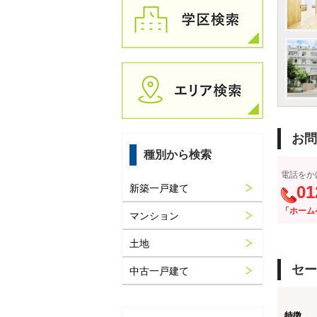
お問
種別から検索
電話をか
新築一戸建て
01
「ホーム
マンション
土地
セー
中古一戸建て
特徴