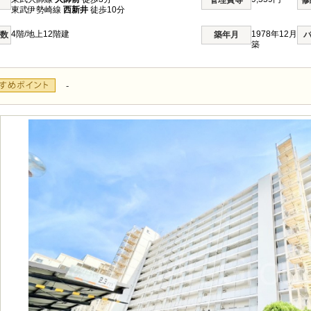
管理費等
修
東武伊勢崎線
西新井
徒歩10分
4階/地上12階建
1978年12月
階数
築年月
築
-