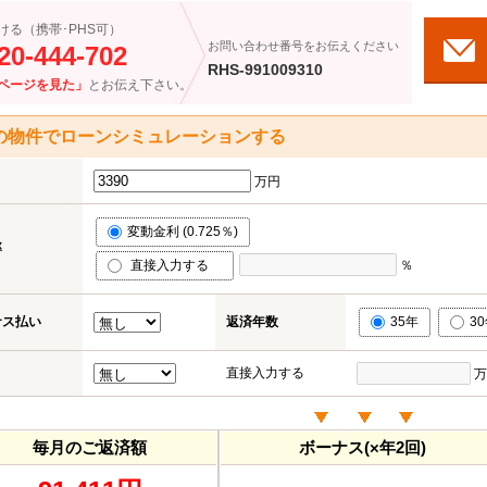
ける（携帯･PHS可）
お問い合わせ番号をお伝えください
20-444-702
RHS-991009310
ページを見た」
とお伝え下さい。
の物件でローンシミュレーションする
万円
変動金利 (0.725％)
率
直接入力する
％
ナス払い
返済年数
35年
3
直接入力する
万
毎月のご返済額
ボーナス(×年2回)