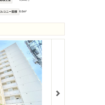
繕積立金
6.6m²
バルコニー面積