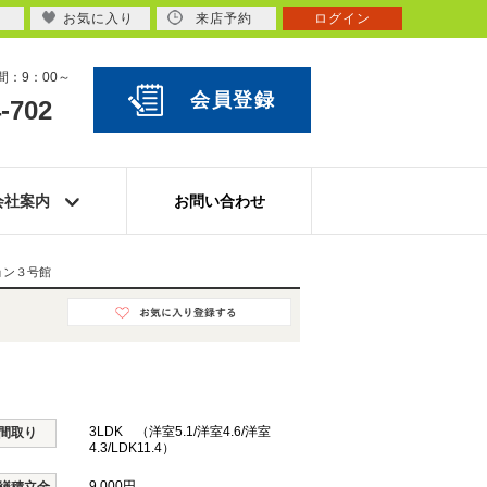
お気に入り
来店予約
ログイン
：9：00～
会員登録
-702
会社案内
お問い合わせ
ョン３号館
3LDK （洋室5.1/洋室4.6/洋室
間取り
4.3/LDK11.4）
9,000円