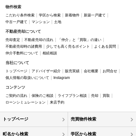
物件検索
こだわり条件検索
学区から検索
新着物件
新築一戸建て
中古一戸建て
マンション
土地
不動産売却について
売却査定
不動産売却の流れ
「仲介」と「買取」の違い
不動産売却時の諸費用
少しでも高く売るポイント
よくある質問
仲介手数料について
相続相談
当社について
トップページ
アドバイザー紹介
販売実績
会社概要
お問合せ
個人情報の取扱いについて
Instagram
コンテンツ
ご契約の流れ
保険のご相談
ライフプラン相談
売却
買取
ローンシミュレーション
来店予約
トップページ
売買物件検索
町名から検索
学区から検索