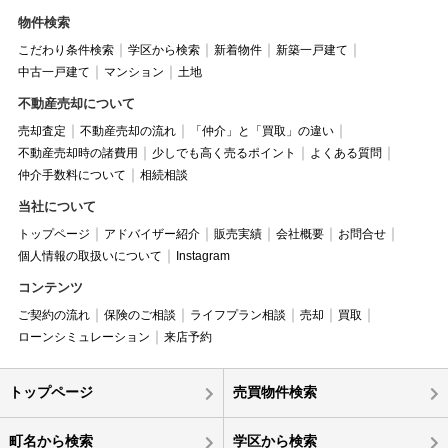
物件検索
こだわり条件検索
学区から検索
新着物件
新築一戸建て
中古一戸建て
マンション
土地
不動産売却について
売却査定
不動産売却の流れ
「仲介」と「買取」の違い
不動産売却時の諸費用
少しでも高く売るポイント
よくある質問
仲介手数料について
相続相談
当社について
トップページ
アドバイザー紹介
販売実績
会社概要
お問合せ
個人情報の取扱いについて
Instagram
コンテンツ
ご契約の流れ
保険のご相談
ライフプラン相談
売却
買取
ローンシミュレーション
来店予約
トップページ
売買物件検索
町名から検索
学区から検索