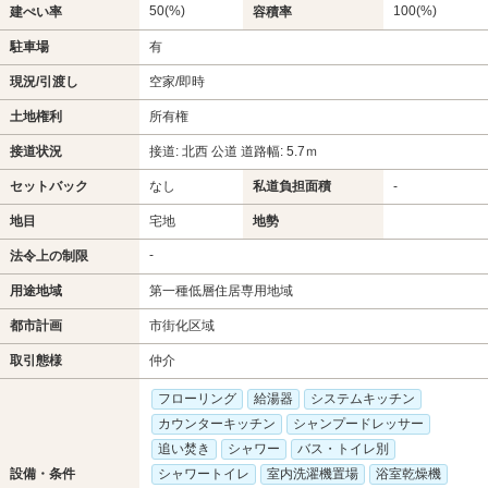
50(%)
100(%)
建ぺい率
容積率
駐車場
有
現況/引渡し
空家/即時
土地権利
所有権
接道状況
接道: 北西 公道 道路幅: 5.7ｍ
セットバック
なし
私道負担面積
-
地目
宅地
地勢
-
法令上の制限
用途地域
第一種低層住居専用地域
都市計画
市街化区域
取引態様
仲介
フローリング
給湯器
システムキッチン
カウンターキッチン
シャンプードレッサー
追い焚き
シャワー
バス・トイレ別
設備・条件
シャワートイレ
室内洗濯機置場
浴室乾燥機