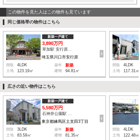
この物件を見た人はこの物件も見ています
同じ価格帯の物件はこちら
新築一戸建て
3,890万円
草加駅 安行原診療所 バス17分 停歩4分
埼玉県川口市安行原
4LDK
4LDK
間取
築年
新築
間取
土地
123.19㎡
建物
94.81㎡
土地
117.31㎡
広さの近い物件はこちら
新築一戸建て
5,590万円
石神井公園駅 橋戸小学校 バス15分 停歩4分
東京都練馬区土支田3丁目
3LDK
4LDK
間取
築年
新築
間取
土地
83.59㎡
建物
81.35㎡
土地
122.48㎡