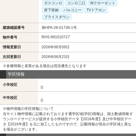
ガスコンロ
コンロ二口
Wクローゼット
床下収納
バルコニー
TVドアホン
プライスダウン
建築確認番号
第HPA-26-01738-1号
RHS-991010727
物件番号
情報更新日
2026年08月09日
次回更新日
2026年08月23日
※各種情報と差異がある場合は現況優先となります
学区情報
小学校区
()
中学校区
()
※物件情報の学区情報について
当サイト物件情報に記載されております通学区域(学区)情報は、国土数値情報ダ
ウンロードサービスが提供する小学校区データ【2016年度】及び中学校区デー
タ【2016年度】を元に加工したものですので、記載情報が現在の学区域と異な
る場合がございます。