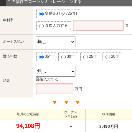
この物件でローンシミュレーションする
変動金利 (0.725％)
年利率
直接入力する
％
ボーナス払い
返済年数
35年
30年
25年
20年
直接入力する
頭金
万円
ボーナス
毎月のご返済額
物件価格
(×年2回)
94,108円
－
3,490万円