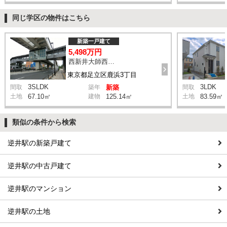
同じ学区の物件はこちら
新築一戸建て
5,498万円
西新井大師西駅 鹿浜三丁目交差点 バス14分 停歩4分
東京都足立区鹿浜3丁目
3SLDK
3LDK
間取
築年
新築
間取
土地
67.10㎡
建物
125.14㎡
土地
83.59㎡
類似の条件から検索
逆井駅の新築戸建て
逆井駅の中古戸建て
逆井駅のマンション
逆井駅の土地