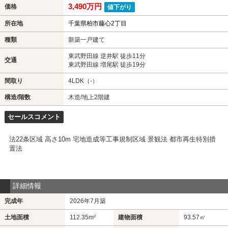
3,490万円
価格
値下がり
所在地
千葉県柏市藤心2丁目
種類
新築一戸建て
東武野田線 逆井駅 徒歩11分
交通
東武野田線 増尾駅 徒歩19分
間取り
4LDK（-）
構造/階数
木造/地上2階建
セールスコメント
法22条区域 高さ10m 宅地造成等工事規制区域 景観法 都市再生特別措
置法
詳細情報
完成年
2026年7月築
土地面積
112.35m²
建物面積
93.57㎡