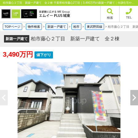
柏市藤心２丁目 新築一戸建て 全２棟 千葉県柏市藤心2丁目｜3,490万円の新築一戸建て｜分譲住宅や新築物件｜エムイーPLUS城東株式会社
TEL
検索
TOPページ
>
物件検索
>
新築一戸建て
>
柏市
>
東武野田線
>
柏市藤心２丁目 新
柏市藤心２丁目 新築一戸建て 全２棟
新築一戸建て
3,490万円
値下がり