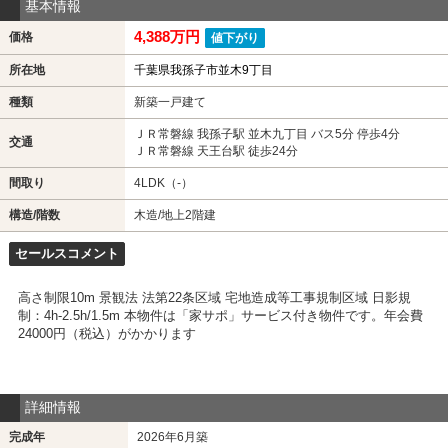
基本情報
4,388万円
価格
値下がり
所在地
千葉県我孫子市並木9丁目
種類
新築一戸建て
ＪＲ常磐線 我孫子駅 並木九丁目 バス5分 停歩4分
交通
ＪＲ常磐線 天王台駅 徒歩24分
間取り
4LDK（-）
構造/階数
木造/地上2階建
セールスコメント
高さ制限10m 景観法 法第22条区域 宅地造成等工事規制区域 日影規
制：4h-2.5h/1.5m 本物件は「家サポ」サービス付き物件です。年会費
24000円（税込）がかかります
詳細情報
完成年
2026年6月築