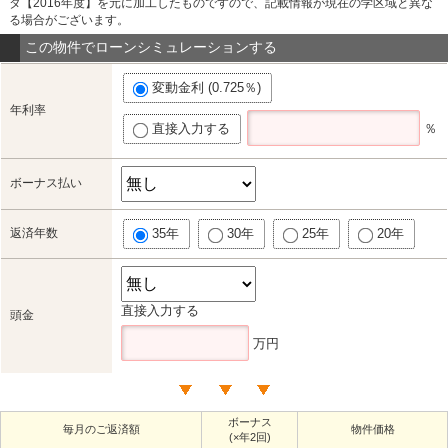
タ【2016年度】を元に加工したものですので、記載情報が現在の学区域と異な
る場合がございます。
この物件でローンシミュレーションする
変動金利 (0.725％)
年利率
直接入力する
％
ボーナス払い
返済年数
35年
30年
25年
20年
直接入力する
頭金
万円
ボーナス
毎月のご返済額
物件価格
(×年2回)