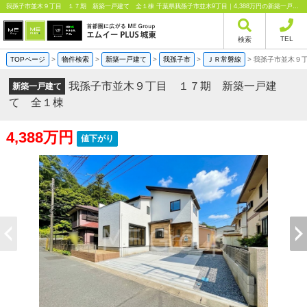
我孫子市並木９丁目 １７期 新築一戸建て 全１棟 千葉県我孫子市並木9丁目｜4,388万円の新築一戸建て｜分譲住宅や新築物件｜エムイーPLUS城東株式会社
TEL
検索
TOPページ
>
物件検索
>
新築一戸建て
>
我孫子市
>
ＪＲ常磐線
>
我孫子市並木９
我孫子市並木９丁目 １７期 新築一戸建
新築一戸建て
て 全１棟
4,388万円
値下がり