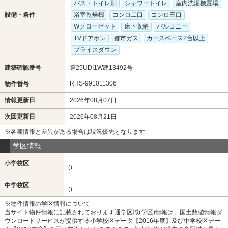
バス・トイレ別
シャワートイレ
室内洗濯機置場
設備・条件
浴室乾燥機
コンロ二口
コンロ三口
Wクローゼット
床下収納
バルコニー
TVドアホン
都市ガス
カースペース2台以上
プライスダウン
建築確認番号
第25UDI1W建13492号
RHS-991011306
物件番号
情報更新日
2026年08月07日
次回更新日
2026年08月21日
※各種情報と差異がある場合は現況優先となります
学区情報
小学校区
()
中学校区
()
※物件情報の学区情報について
当サイト物件情報に記載されております通学区域(学区)情報は、国土数値情報ダ
ウンロードサービスが提供する小学校区データ【2016年度】及び中学校区デー