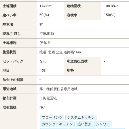
土地面積
174.8m²
建物面積
108.88㎡
60(%)
150(%)
建ぺい率
容積率
駐車場
有
現況/引渡し
空家/即時
土地権利
所有権
接道状況
接道: 北西 公道 道路幅: 4ｍ
セットバック
なし
私道負担面積
-
地目
宅地
地勢
-
法令上の制限
用途地域
第一種低層住居専用地域
都市計画
市街化区域
取引態様
仲介
フローリング
システムキッチン
カウンターキッチン
追い焚き
シャワー