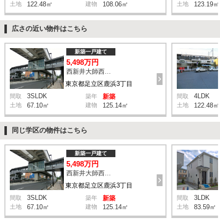
土地
122.48㎡
建物
108.06㎡
土地
123.19㎡
広さの近い物件はこちら
新築一戸建て
5,498万円
西新井大師西駅 鹿浜三丁目交差点 バス14分 停歩4分
東京都足立区鹿浜3丁目
3SLDK
4LDK
間取
築年
新築
間取
土地
67.10㎡
建物
125.14㎡
土地
122.48㎡
同じ学区の物件はこちら
新築一戸建て
5,498万円
西新井大師西駅 鹿浜三丁目交差点 バス14分 停歩4分
東京都足立区鹿浜3丁目
3SLDK
3LDK
間取
築年
新築
間取
土地
67.10㎡
建物
125.14㎡
土地
83.59㎡