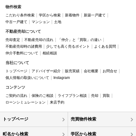
物件検索
こだわり条件検索
学区から検索
新着物件
新築一戸建て
中古一戸建て
マンション
土地
不動産売却について
売却査定
不動産売却の流れ
「仲介」と「買取」の違い
不動産売却時の諸費用
少しでも高く売るポイント
よくある質問
仲介手数料について
相続相談
当社について
トップページ
アドバイザー紹介
販売実績
会社概要
お問合せ
個人情報の取扱いについて
Instagram
コンテンツ
ご契約の流れ
保険のご相談
ライフプラン相談
売却
買取
ローンシミュレーション
来店予約
トップページ
売買物件検索
町名から検索
学区から検索