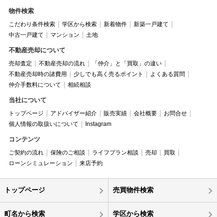
物件検索
こだわり条件検索
学区から検索
新着物件
新築一戸建て
中古一戸建て
マンション
土地
不動産売却について
売却査定
不動産売却の流れ
「仲介」と「買取」の違い
不動産売却時の諸費用
少しでも高く売るポイント
よくある質問
仲介手数料について
相続相談
当社について
トップページ
アドバイザー紹介
販売実績
会社概要
お問合せ
個人情報の取扱いについて
Instagram
コンテンツ
ご契約の流れ
保険のご相談
ライフプラン相談
売却
買取
ローンシミュレーション
来店予約
トップページ
売買物件検索
町名から検索
学区から検索