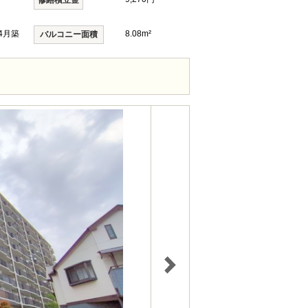
修繕積立金
年4月築
8.08m²
バルコニー面積