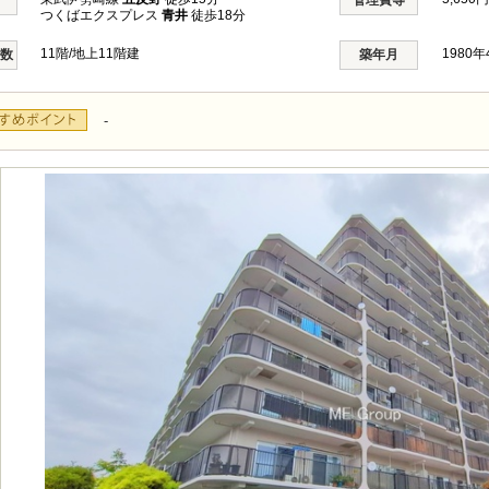
管理費等
つくばエクスプレス
青井
徒歩18分
11階/地上11階建
1980
階数
築年月
-