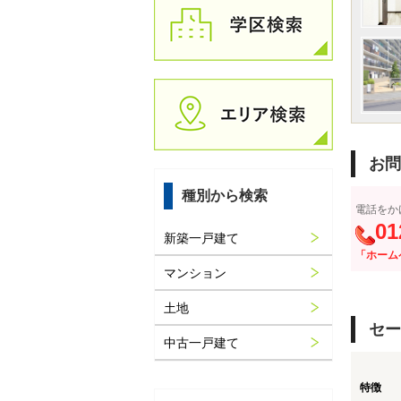
お問
種別から検索
電話をか
01
新築一戸建て
「ホーム
マンション
土地
セー
中古一戸建て
特徴