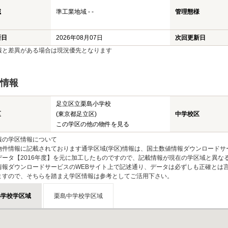
域
準工業地域 - -
管理態様
新日
2026年08月07日
次回更新日
報と差異がある場合は現況優先となります
情報
足立区立栗島小学校
区
(東京都足立区)
中学校区
この学区の他の物件を見る
報の学区情報について
物件情報に記載されております通学区域(学区)情報は、国土数値情報ダウンロードサ
データ【2016年度】を元に加工したものですので、記載情報が現在の学区域と異な
情報ダウンロードサービスのWEBサイト上で記述通り、データは必ずしも正確とは言
ますので、そちらを踏まえ学区情報は参考としてご活用下さい。
小学校学区域
栗島中学校学区域