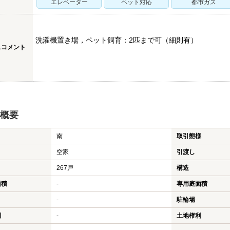
エレベーター
ペット対応
都市ガス
洗濯機置き場，ペット飼育：2匹まで可（細則有）
スコメント
概要
南
取引態様
空家
引渡し
267戸
構造
面積
-
専用庭面積
-
駐輪場
利
-
土地権利