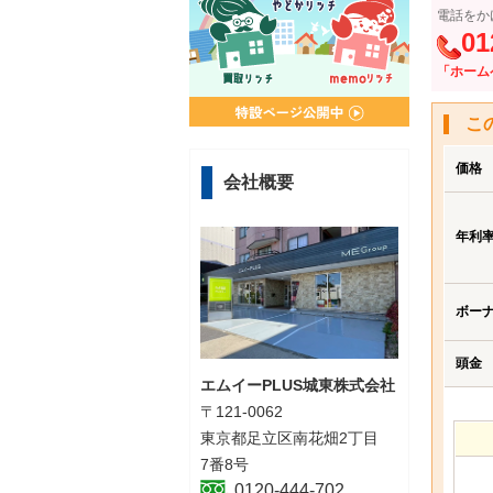
電話をか
01
「ホーム
こ
価格
会社概要
年利
ボー
頭金
エムイーPLUS城東株式会社
〒121-0062
東京都足立区南花畑2丁目
7番8号
0120-444-702