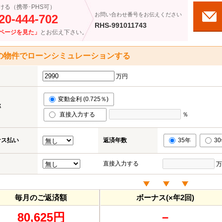
ける（携帯･PHS可）
お問い合わせ番号をお伝えください
20-444-702
RHS-991011743
ページを見た」
とお伝え下さい。
の物件でローンシミュレーションする
万円
変動金利 (0.725％)
率
直接入力する
％
ナス払い
返済年数
35年
3
直接入力する
万
毎月のご返済額
ボーナス(×年2回)
80,625円
－