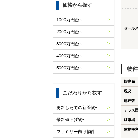
価格から探す
1000万円台～
セール
2000万円台～
3000万円台～
4000万円台～
5000万円台～
物件
採光面
現況
こだわりから探す
総戸数
更新したての新着物件
テラス
最新値下げ物件
駐車場
建物権
ファミリー向け物件