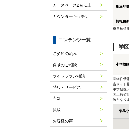
カースペース2台以上
用途地
カウンターキッチン
情報更
※各種情
コンテンツ一覧
学区
ご契約の流れ
保険のご相談
小学校
ライフプラン相談
※物件情
当サイト
特典・サービス
中学校区
国土数値
売却
象となり
買取
栗島
お客様の声