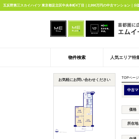
五反野第三スカイハイツ 東京都足立区中央本町4丁目｜2,990万円の中古マンション｜分
物件検索
人気エリア特
TOPページ
お気軽にお問い合わせください
中古マ
価格
所在地