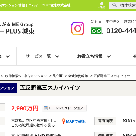
物件検索
譲マンション情報｜エムイーPLUS城東株式会社
定休日：年中無休 営業時間
0120-444
集
サービス一覧
お役立ち情報
>
>
>
>
物件検索
>
中古マンション
足立区
東武伊勢崎線
五反野第三スカイハイツ
五反野第三スカイハイツ
ンション
2,990万円
東京都足立区中央本町4丁目
53.53㎡
専有面積
MAPで確認
この地域周辺の物件を見る
東武伊勢崎線
五反野
徒歩15分
5,650円