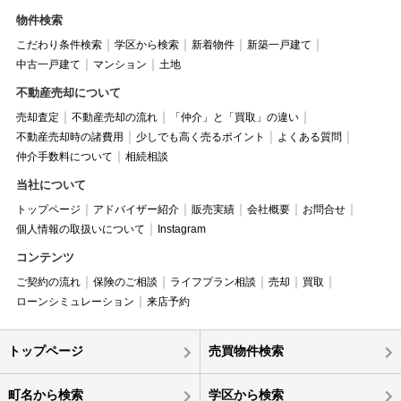
物件検索
こだわり条件検索
学区から検索
新着物件
新築一戸建て
中古一戸建て
マンション
土地
不動産売却について
売却査定
不動産売却の流れ
「仲介」と「買取」の違い
不動産売却時の諸費用
少しでも高く売るポイント
よくある質問
仲介手数料について
相続相談
当社について
トップページ
アドバイザー紹介
販売実績
会社概要
お問合せ
個人情報の取扱いについて
Instagram
コンテンツ
ご契約の流れ
保険のご相談
ライフプラン相談
売却
買取
ローンシミュレーション
来店予約
トップページ
売買物件検索
町名から検索
学区から検索