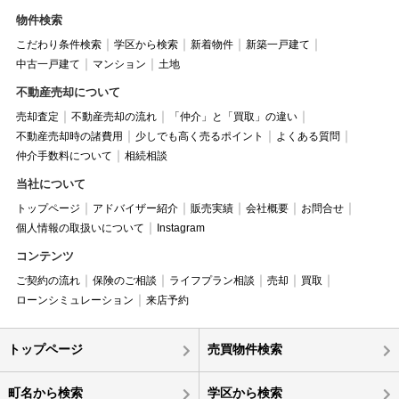
物件検索
こだわり条件検索
学区から検索
新着物件
新築一戸建て
中古一戸建て
マンション
土地
不動産売却について
売却査定
不動産売却の流れ
「仲介」と「買取」の違い
不動産売却時の諸費用
少しでも高く売るポイント
よくある質問
仲介手数料について
相続相談
当社について
トップページ
アドバイザー紹介
販売実績
会社概要
お問合せ
個人情報の取扱いについて
Instagram
コンテンツ
ご契約の流れ
保険のご相談
ライフプラン相談
売却
買取
ローンシミュレーション
来店予約
トップページ
売買物件検索
町名から検索
学区から検索