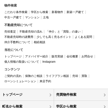
物件検索
こだわり条件検索
学区から検索
新着物件
新築一戸建て
中古一戸建て
マンション
土地
不動産売却について
売却査定
不動産売却の流れ
「仲介」と「買取」の違い
不動産売却時の諸費用
少しでも高く売るポイント
よくある質問
仲介手数料について
相続相談
当社について
トップページ
アドバイザー紹介
販売実績
会社概要
お問合せ
個人情報の取扱いについて
Instagram
コンテンツ
ご契約の流れ
保険のご相談
ライフプラン相談
売却
買取
ローンシミュレーション
来店予約
トップページ
売買物件検索
町名から検索
学区から検索