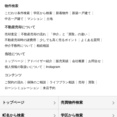
物件検索
こだわり条件検索
学区から検索
新着物件
新築一戸建て
中古一戸建て
マンション
土地
不動産売却について
売却査定
不動産売却の流れ
「仲介」と「買取」の違い
不動産売却時の諸費用
少しでも高く売るポイント
よくある質問
仲介手数料について
相続相談
当社について
トップページ
アドバイザー紹介
販売実績
会社概要
お問合せ
個人情報の取扱いについて
Instagram
コンテンツ
ご契約の流れ
保険のご相談
ライフプラン相談
売却
買取
ローンシミュレーション
来店予約
トップページ
売買物件検索
町名から検索
学区から検索