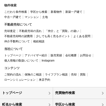
物件検索
こだわり条件検索
学区から検索
新着物件
新築一戸建て
中古一戸建て
マンション
土地
不動産売却について
売却査定
不動産売却の流れ
「仲介」と「買取」の違い
不動産売却時の諸費用
少しでも高く売るポイント
よくある質問
仲介手数料について
相続相談
当社について
トップページ
アドバイザー紹介
販売実績
会社概要
お問合せ
個人情報の取扱いについて
Instagram
コンテンツ
ご契約の流れ
保険のご相談
ライフプラン相談
売却
買取
ローンシミュレーション
来店予約
トップページ
売買物件検索
町名から検索
学区から検索