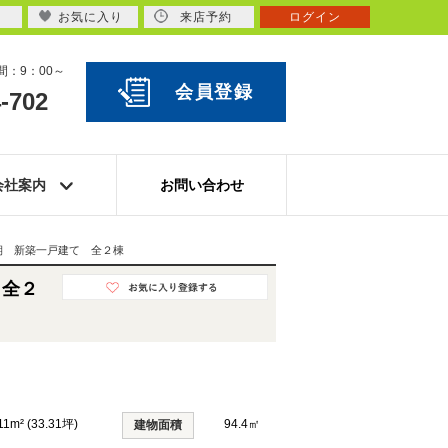
お気に入り
来店予約
ログイン
：9：00～
会員登録
-702
会社案内
お問い合わせ
期 新築一戸建て 全２棟
 全２
11m² (33.31坪)
94.4㎡
建物面積