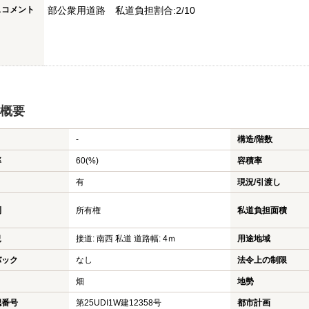
スコメント
部公衆用道路 私道負担割合:2/10
概要
-
構造/階数
率
60(%)
容積率
有
現況/引渡し
利
所有権
私道負担面積
況
接道: 南西 私道 道路幅: 4ｍ
用途地域
バック
なし
法令上の制限
畑
地勢
認番号
第25UDI1W建12358号
都市計画