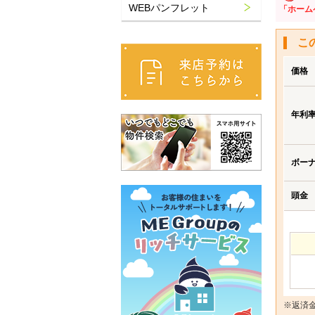
WEBパンフレット
「ホーム
こ
価格
年利
ボー
頭金
※返済