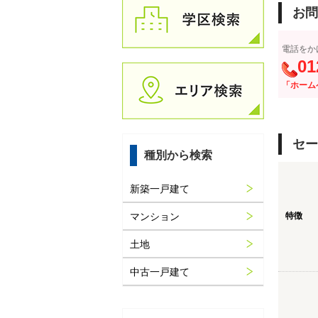
お問
電話をか
01
「ホーム
セー
種別から検索
新築一戸建て
マンション
特徴
土地
中古一戸建て