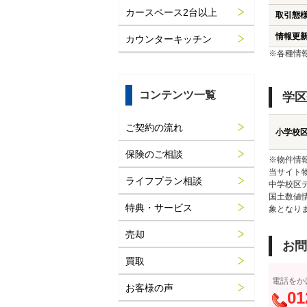
カースペース2台以上
取引態
情報更
カウンターキッチン
※各種情
コンテンツ一覧
学区
ご契約の流れ
小学校
保険のご相談
※物件情
当サイト
ライフプラン相談
中学校区
国土数値
特典・サービス
象となり
売却
お問
買取
電話をか
お客様の声
01