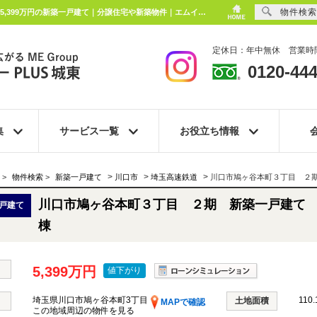
物件検索
川口市鳩ヶ谷本町３丁目 ２期 新築一戸建て 全２棟 埼玉県川口市鳩ヶ谷本町3丁目｜5,399万円の新築一戸建て｜分譲住宅や新築物件｜エムイーPLUS城東株式会社
定休日：年中無休 営業時間
0120-444
集
サービス一覧
お役立ち情報
>
>
>
>
物件検索
>
新築一戸建て
川口市
埼玉高速鉄道
川口市鳩ヶ谷本町３丁目 ２
川口市鳩ヶ谷本町３丁目 ２期 新築一戸建て
戸建て
棟
5,399万円
値下がり
埼玉県川口市鳩ヶ谷本町3丁目
110.
土地面積
MAPで確認
この地域周辺の物件を見る