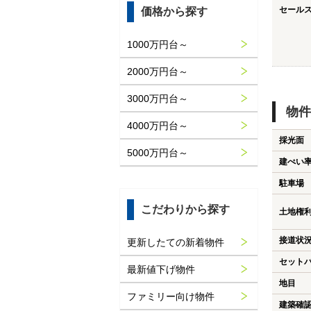
セール
価格から探す
1000万円台～
2000万円台～
3000万円台～
物件
4000万円台～
採光面
5000万円台～
建ぺい
駐車場
こだわりから探す
土地権
接道状
更新したての新着物件
セット
最新値下げ物件
地目
ファミリー向け物件
建築確