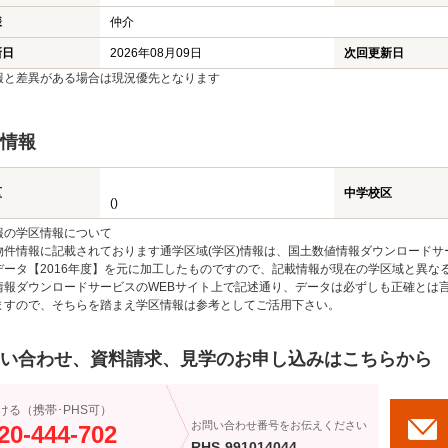
様
仲介
新日
2026年08月09日
次回更新日
報と差異がある場合は現況優先となります
情報
区
中学校区
()
報の学区情報について
物件情報に記載されております通学区域(学区)情報は、国土数値情報ダウンロードサ
データ【2016年度】を元に加工したものですので、記載情報が現在の学区域と異な
情報ダウンロードサービスのWEBサイト上で記述通り、データは必ずしも正確とは言
ますので、そちらを踏まえ学区情報は参考としてご活用下さい。
い合わせ、資料請求、見学のお申し込みはこちらから
ける（携帯･PHS可）
お問い合わせ番号をお伝えください
20-444-702
RHS-991014044