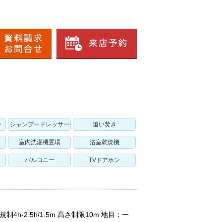
ン
シャンプードレッサー
追い焚き
室内洗濯機置場
浴室乾燥機
バルコニー
TVドアホン
h-2.5h/1.5m 高さ制限10m 地目：一