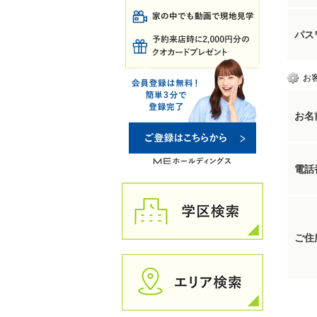
パス
お
お名
電話
ご住