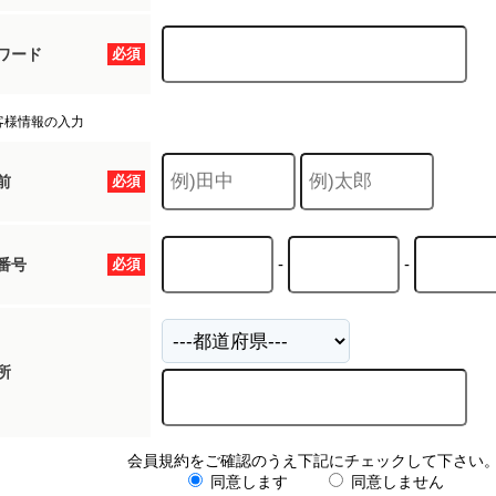
ワード
必須
客様情報の入力
前
必須
-
-
番号
必須
所
会員規約をご確認のうえ下記にチェックして下さい
同意します
同意しません