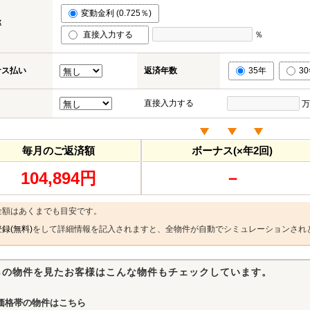
変動金利 (0.725％)
率
直接入力する
％
ナス払い
返済年数
35年
3
直接入力する
万
毎月のご返済額
ボーナス(×年2回)
104,894円
－
金額はあくまでも目安です。
録(無料)
をして詳細情報を記入されますと、全物件が自動でシミュレーションされ
らの物件を見たお客様はこんな物件もチェックしています。
価格帯の物件はこちら