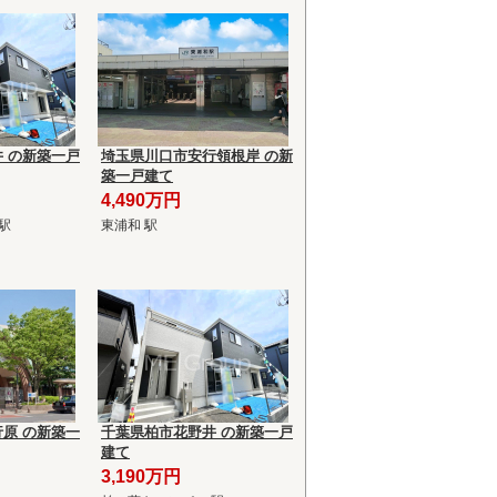
 の新築一戸
埼玉県川口市安行領根岸 の新
築一戸建て
4,490万円
駅
東浦和 駅
原 の新築一
千葉県柏市花野井 の新築一戸
建て
3,190万円