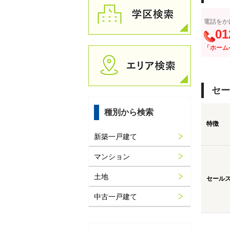
電話をか
01
「ホーム
セー
種別から検索
特徴
新築一戸建て
マンション
土地
セール
中古一戸建て