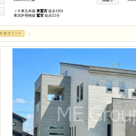
間取り
ＪＲ東北本線
東鷲宮
徒歩19分
東武伊勢崎線
鷲宮
徒歩22分
-