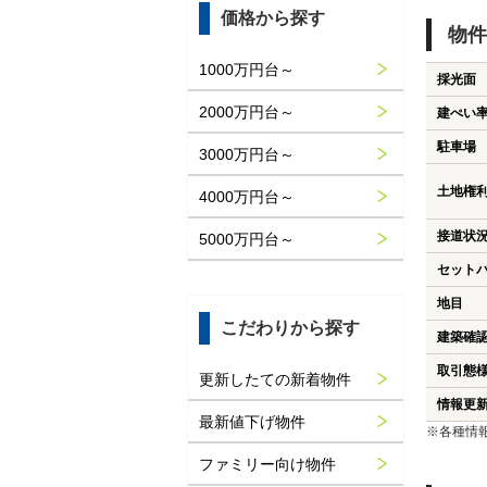
価格から探す
物件
1000万円台～
採光面
2000万円台～
建ぺい
駐車場
3000万円台～
土地権
4000万円台～
接道状
5000万円台～
セット
地目
こだわりから探す
建築確
取引態
更新したての新着物件
情報更
最新値下げ物件
※各種情
ファミリー向け物件