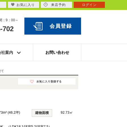
お気に入り
来店予約
ログイン
：9：00～
会員登録
-702
会社案内
お問い合わせ
建て
73m² (46.2坪)
92.73㎡
建物面積
DK （LDK18.1/洋室5.2/洋室7.5）