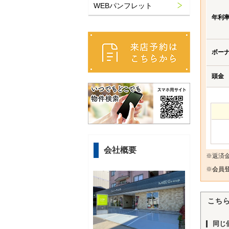
WEBパンフレット
年利
ボー
頭金
会社概要
※返済
※
会員登
こち
同じ