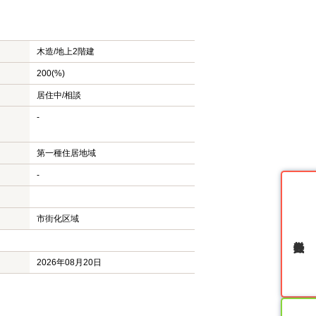
木造/
地上2階建
200(%)
居住中/相談
-
第一種住居地域
-
市街化区域
無料会員登録
2026年08月20日