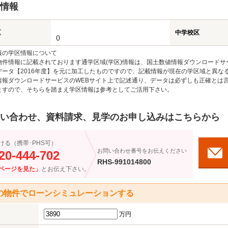
情報
区
中学校区
()
報の学区情報について
物件情報に記載されております通学区域(学区)情報は、国土数値情報ダウンロードサ
データ【2016年度】を元に加工したものですので、記載情報が現在の学区域と異な
情報ダウンロードサービスのWEBサイト上で記述通り、データは必ずしも正確とは言
ますので、そちらを踏まえ学区情報は参考としてご活用下さい。
い合わせ、資料請求、見学のお申し込みはこちらから
ける（携帯･PHS可）
お問い合わせ番号をお伝えください
20-444-702
RHS-991014800
ページを見た」
とお伝え下さい。
の物件でローンシミュレーションする
万円