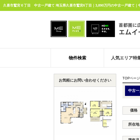
久喜市鷲宮６丁目 中古一戸建て 埼玉県久喜市鷲宮6丁目｜3,890万円の中古一戸建て
物件検索
人気エリア特
TOPページ
お気軽にお問い合わせください
中古一
価格
所在地