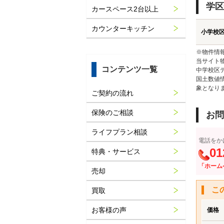
学区
カースペース2台以上
カウンターキッチン
小学校
※物件情
当サイト
コンテンツ一覧
中学校区
国土数値
象となり
ご契約の流れ
保険のご相談
お問
ライフプラン相談
電話をか
01
特典・サービス
「ホーム
売却
こ
買取
お客様の声
価格