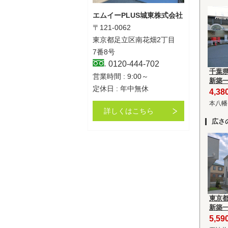
エムイーPLUS城東株式会社
〒121-0062
東京都足立区南花畑2丁目
7番8号
0120-444-702
千葉
営業時間 : 9:00～
新築
定休日 : 年中無休
4,3
本八幡
詳しくはこちら
広さ
東京
新築
5,5