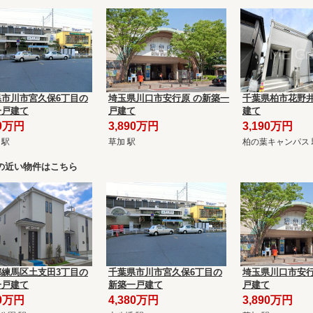
県市川市宮久保6丁目の
埼玉県川口市安行原 の新築一
千葉県柏市花野井
一戸建て
戸建て
建て
80万円
3,890万円
3,190万円
 駅
草加 駅
柏の葉キャンパス 
の近い物件はこちら
都練馬区土支田3丁目の
千葉県市川市宮久保6丁目の
埼玉県川口市安行
一戸建て
新築一戸建て
戸建て
90万円
4,380万円
3,890万円