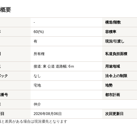
概要
-
構造/階数
率
60(%)
容積率
有
現況/引渡し
利
所有権
私道負担面積
況
接道: 東 公道 道路幅: 6ｍ
用途地域
バック
なし
法令上の制限
宅地
地勢
認番号
都市計画
様
仲介
新日
2026年08月06日
次回更新日
報と差異がある場合は現況優先となります