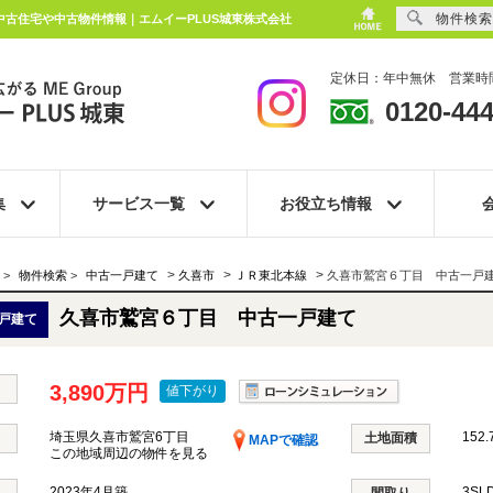
物件検索
｜中古住宅や中古物件情報｜エムイーPLUS城東株式会社
定休日：年中無休 営業時間
0120-444
集
サービス一覧
お役立ち情報
>
>
>
>
物件検索
>
中古一戸建て
久喜市
ＪＲ東北本線
久喜市鷲宮６丁目 中古一戸
久喜市鷲宮６丁目 中古一戸建て
戸建て
3,890万円
値下がり
埼玉県久喜市鷲宮6丁目
152.
土地面積
MAPで確認
この地域周辺の物件を見る
2023年4月築
3SL