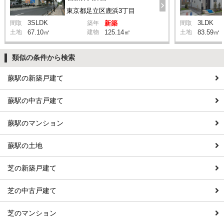
東京都足立区鹿浜3丁目
3SLDK
3LDK
間取
築年
新築
間取
土地
67.10㎡
建物
125.14㎡
土地
83.59㎡
類似の条件から検索
蕨駅の新築戸建て
蕨駅の中古戸建て
蕨駅のマンション
蕨駅の土地
芝の新築戸建て
芝の中古戸建て
芝のマンション