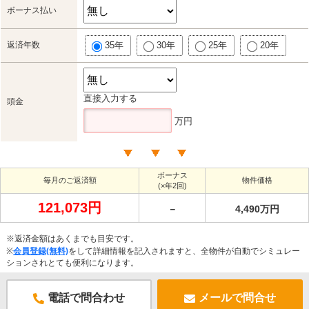
ボーナス払い
返済年数
35年
30年
25年
20年
直接入力する
頭金
万円
ボーナス
毎月のご返済額
物件価格
(×年2回)
121,073円
－
4,490万円
※返済金額はあくまでも目安です。
※
会員登録(無料)
をして詳細情報を記入されますと、全物件が自動でシミュレー
ションされとても便利になります。
電話で問合わせ
メールで問合せ