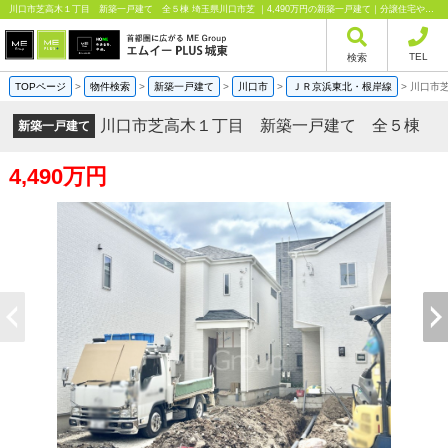
川口市芝高木１丁目 新築一戸建て 全５棟 埼玉県川口市芝 ｜4,490万円の新築一戸建て｜分譲住宅や新築物件｜エムイーPLUS城東株式会社
TEL
検索
TOPページ
>
物件検索
>
新築一戸建て
>
川口市
>
ＪＲ京浜東北・根岸線
>
川口市
川口市芝高木１丁目 新築一戸建て 全５棟
新築一戸建て
4,490万円