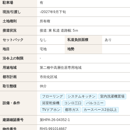
駐車場
有
現況/引渡し
-/2027年9月下旬
土地権利
所有権
接道状況
接道: 東 私道 道路幅: 5ｍ
セットバック
なし
私道負担面積
あり
地目
宅地
地勢
-
法令上の制限
用途地域
第二種中高層住居専用地域
都市計画
市街化区域
取引態様
仲介
フローリング
システムキッチン
室内洗濯機置場
設備・条件
浴室乾燥機
コンロ三口
バルコニー
TVドアホン
都市ガス
カースペース2台以上
建築確認番号
第HPA-26-04352-1
RHS-991014667
物件番号