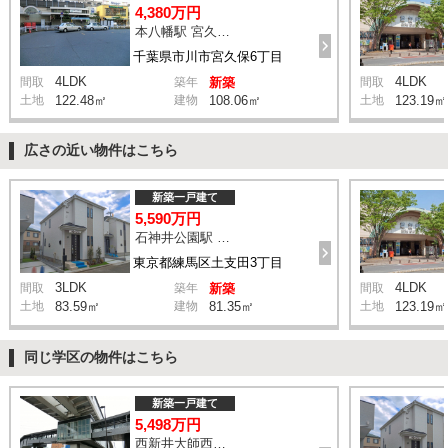
4,380万円
本八幡駅 宮久保坂上 バス10分 停歩7分
千葉県市川市宮久保6丁目
4LDK
4LDK
間取
築年
新築
間取
土地
122.48㎡
建物
108.06㎡
土地
123.19㎡
広さの近い物件はこちら
新築一戸建て
5,590万円
石神井公園駅 橋戸小学校 バス15分 停歩4分
東京都練馬区土支田3丁目
3LDK
4LDK
間取
築年
新築
間取
土地
83.59㎡
建物
81.35㎡
土地
123.19㎡
同じ学区の物件はこちら
新築一戸建て
5,498万円
西新井大師西駅 鹿浜三丁目交差点 バス14分 停歩4分