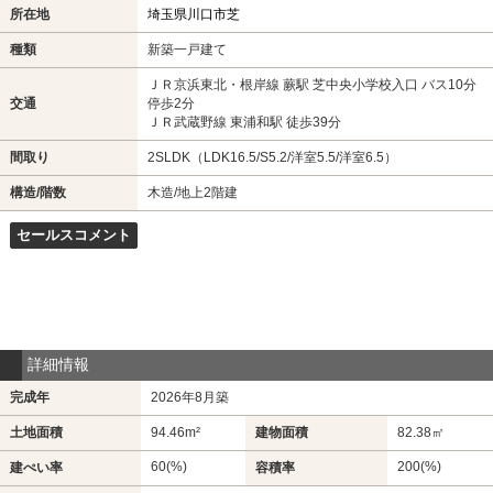
所在地
埼玉県川口市芝
種類
新築一戸建て
ＪＲ京浜東北・根岸線 蕨駅 芝中央小学校入口 バス10分
交通
停歩2分
ＪＲ武蔵野線 東浦和駅 徒歩39分
間取り
2SLDK（LDK16.5/S5.2/洋室5.5/洋室6.5）
構造/階数
木造/地上2階建
セールスコメント
詳細情報
完成年
2026年8月築
土地面積
94.46m²
建物面積
82.38㎡
60(%)
200(%)
建ぺい率
容積率