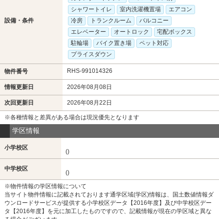
シャワートイレ
室内洗濯機置場
エアコン
設備・条件
冷房
トランクルーム
バルコニー
エレベーター
オートロック
宅配ボックス
駐輪場
バイク置き場
ペット対応
プライスダウン
RHS-991014326
物件番号
情報更新日
2026年08月08日
次回更新日
2026年08月22日
※各種情報と差異がある場合は現況優先となります
学区情報
小学校区
()
中学校区
()
※物件情報の学区情報について
当サイト物件情報に記載されております通学区域(学区)情報は、国土数値情報ダ
ウンロードサービスが提供する小学校区データ【2016年度】及び中学校区デー
タ【2016年度】を元に加工したものですので、記載情報が現在の学区域と異な