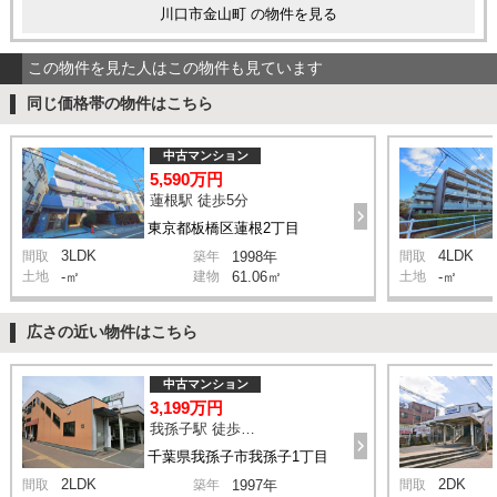
川口市金山町 の物件を見る
この物件を見た人はこの物件も見ています
同じ価格帯の物件はこちら
中古マンション
5,590万円
蓮根駅 徒歩5分
東京都板橋区蓮根2丁目
3LDK
4LDK
間取
築年
1998年
間取
土地
-㎡
建物
61.06㎡
土地
-㎡
広さの近い物件はこちら
中古マンション
3,199万円
我孫子駅 徒歩2分
千葉県我孫子市我孫子1丁目
2LDK
2DK
間取
築年
1997年
間取