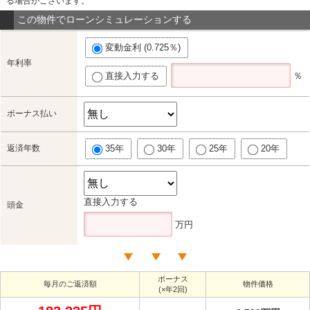
る場合がございます。
この物件でローンシミュレーションする
変動金利 (0.725％)
年利率
直接入力する
％
ボーナス払い
返済年数
35年
30年
25年
20年
直接入力する
頭金
万円
ボーナス
毎月のご返済額
物件価格
(×年2回)