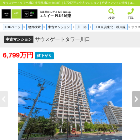
サウスゲートタワー川口 埼玉県川口市金山町 ｜6,799万円の中古マンション｜分譲マンション情報｜エムイーPLUS城東株式会社
TEL
検索
TOPページ
>
物件検索
>
中古マンション
>
川口市
>
ＪＲ京浜東北・根岸線
>
サウ
サウスゲートタワー川口
中古マンション
6,799万円
値下がり