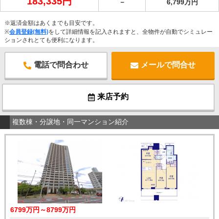
183,335円
－
6,799万円
※返済金額はあくまでも目安です。
※
会員登録(無料)
をして詳細情報を記入されますと、全物件が自動でシミュレー
ションされとても便利になります。
電話で問合わせ
メールで問合せ
来店予約
複数棟・分譲地・同一マンション紹介
6799万円～8799万円