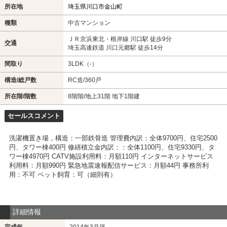
所在地
埼玉県川口市金山町
種類
中古マンション
ＪＲ京浜東北・根岸線 川口駅 徒歩9分
交通
埼玉高速鉄道 川口元郷駅 徒歩14分
間取り
3LDK（-）
構造/総戸数
RC造/360戸
所在階/階数
8階階/地上31階 地下1階建
セールスコメント
洗濯機置き場，構造：一部鉄骨造 管理費内訳：全体9700円、住宅2500
円、タワー棟400円 修繕積立金内訳：：全体1100円、住宅9330円、タ
ワー棟4970円 CATV施設利用料：月額110円 インターネットサービス
利用料：月額990円 緊急地震速報配信サービス：月額44円 事務所利
用：不可 ペット飼育：可（細則有）
詳細情報