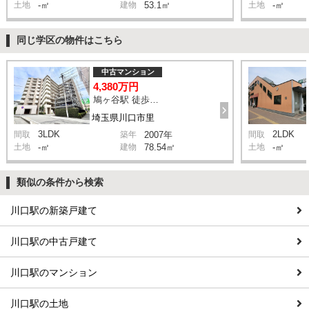
土地
-㎡
建物
53.1㎡
土地
-㎡
同じ学区の物件はこちら
中古マンション
4,380万円
鳩ヶ谷駅 徒歩2分
埼玉県川口市里
3LDK
2LDK
間取
築年
2007年
間取
土地
-㎡
建物
78.54㎡
土地
-㎡
類似の条件から検索
川口駅の新築戸建て
川口駅の中古戸建て
川口駅のマンション
川口駅の土地