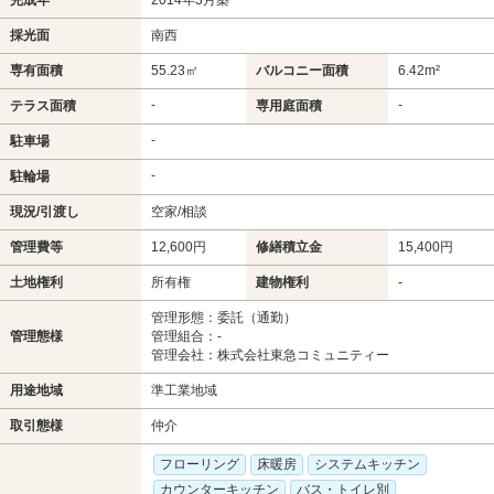
完成年
2014年3月築
採光面
南西
専有面積
55.23㎡
バルコニー面積
6.42m²
-
-
テラス面積
専用庭面積
-
駐車場
-
駐輪場
現況/引渡し
空家/相談
管理費等
12,600円
修繕積立金
15,400円
土地権利
所有権
建物権利
-
管理形態：委託（通勤）
管理態様
管理組合：-
管理会社：株式会社東急コミュニティー
用途地域
準工業地域
取引態様
仲介
フローリング
床暖房
システムキッチン
カウンターキッチン
バス・トイレ別