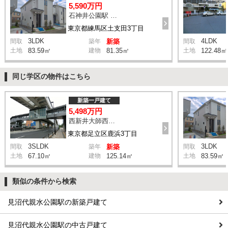
5,590万円
石神井公園駅 橋戸小学校 バス15分 停歩4分
東京都練馬区土支田3丁目
3LDK
4LDK
間取
築年
新築
間取
土地
83.59㎡
建物
81.35㎡
土地
122.48㎡
同じ学区の物件はこちら
新築一戸建て
5,498万円
西新井大師西駅 鹿浜三丁目交差点 バス14分 停歩4分
東京都足立区鹿浜3丁目
3SLDK
3LDK
間取
築年
新築
間取
土地
67.10㎡
建物
125.14㎡
土地
83.59㎡
類似の条件から検索
見沼代親水公園駅の新築戸建て
見沼代親水公園駅の中古戸建て