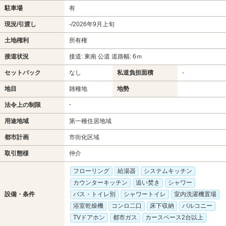
駐車場
有
現況/引渡し
-/2026年9月上旬
土地権利
所有権
接道状況
接道: 東南 公道 道路幅: 6ｍ
セットバック
なし
私道負担面積
-
地目
雑種地
地勢
-
法令上の制限
用途地域
第一種住居地域
都市計画
市街化区域
取引態様
仲介
フローリング
給湯器
システムキッチン
カウンターキッチン
追い焚き
シャワー
設備・条件
バス・トイレ別
シャワートイレ
室内洗濯機置場
浴室乾燥機
コンロ二口
床下収納
バルコニー
TVドアホン
都市ガス
カースペース2台以上