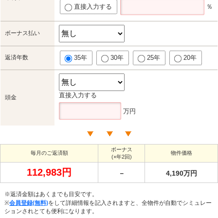
直接入力する
％
ボーナス払い
返済年数
35年
30年
25年
20年
直接入力する
頭金
万円
ボーナス
毎月のご返済額
物件価格
(×年2回)
112,983円
－
4,190万円
※返済金額はあくまでも目安です。
※
会員登録(無料)
をして詳細情報を記入されますと、全物件が自動でシミュレー
ションされとても便利になります。