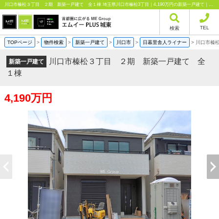
川口市榛松３丁目 ２期 新築一戸建て 全１棟 埼玉県川口市榛松3丁目｜4,190万円の新築一戸建て｜分譲住宅や新築物件｜エムイーPLUS城東株式会社
TEL
検索
TOPページ
>
物件検索
>
新築一戸建て
>
川口市
>
日暮里舎人ライナー
>
川口市榛
川口市榛松３丁目 ２期 新築一戸建て 全
新築一戸建て
１棟
4,190万円