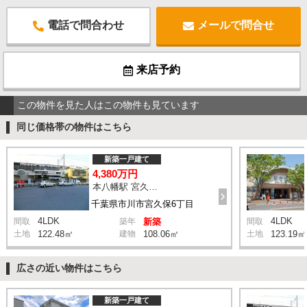
電話で問合わせ
メールで問合せ
来店予約
この物件を見た人はこの物件も見ています
同じ価格帯の物件はこちら
新築一戸建て
4,380万円
本八幡駅 宮久保坂上 バス10分 停歩7分
千葉県市川市宮久保6丁目
4LDK
4LDK
間取
築年
新築
間取
土地
122.48㎡
建物
108.06㎡
土地
123.19㎡
広さの近い物件はこちら
新築一戸建て