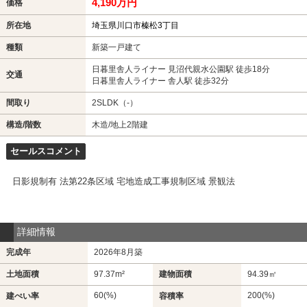
4,190万円
価格
所在地
埼玉県川口市榛松3丁目
種類
新築一戸建て
日暮里舎人ライナー 見沼代親水公園駅 徒歩18分
交通
日暮里舎人ライナー 舎人駅 徒歩32分
間取り
2SLDK（-）
構造/階数
木造/地上2階建
セールスコメント
日影規制有 法第22条区域 宅地造成工事規制区域 景観法
詳細情報
完成年
2026年8月築
土地面積
97.37m²
建物面積
94.39㎡
60(%)
200(%)
建ぺい率
容積率