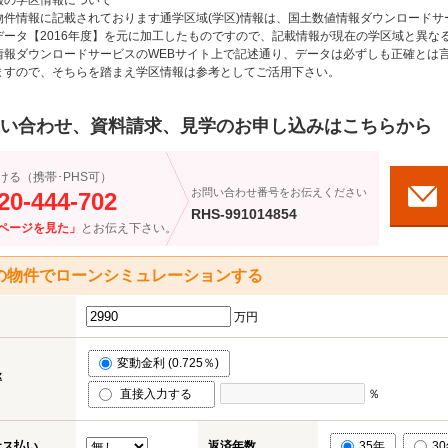
報の学区情報について
物件情報に記載されております通学区域(学区)情報は、国土数値情報ダウンロードサ
データ【2016年度】を元に加工したものですので、記載情報が現在の学区域と異な
情報ダウンロードサービスのWEBサイト上で記述通り、データは必ずしも正確とは言
ますので、そちらを踏まえ学区情報は参考としてご活用下さい。
い合わせ、資料請求、見学のお申し込みはこちらから
ける（携帯･PHS可）
お問い合わせ番号をお伝えください
20-444-702
RHS-991014854
ページを見た」
とお伝え下さい。
の物件でローンシミュレーションする
万円
変動金利 (0.725％)
率
直接入力する
％
ナス払い
返済年数
35年
3