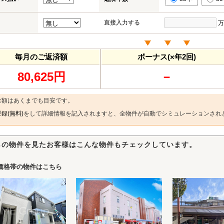
直接入力する
万
毎月のご返済額
ボーナス(×年2回)
80,625円
－
金額はあくまでも目安です。
録(無料)
をして詳細情報を記入されますと、全物件が自動でシミュレーションされ
らの物件を見たお客様はこんな物件もチェックしています。
価格帯の物件はこちら