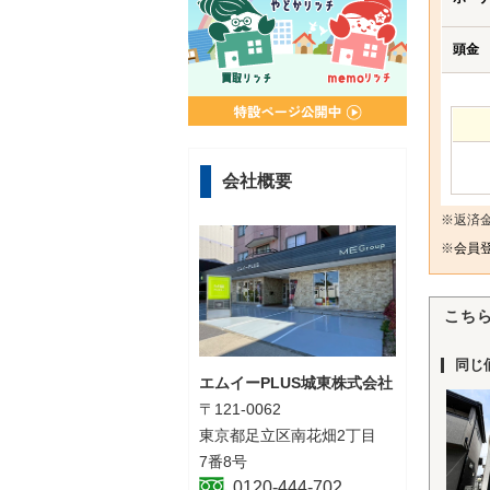
頭金
会社概要
※返済
※
会員登
こち
同じ
エムイーPLUS城東株式会社
〒121-0062
東京都足立区南花畑2丁目
7番8号
0120-444-702