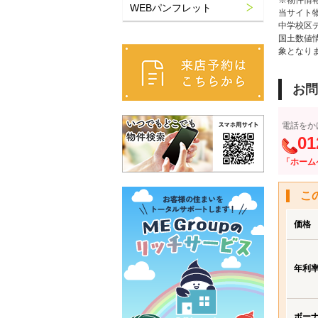
※物件情
WEBパンフレット
当サイト
中学校区
国土数値
象となり
お問
電話をか
01
「ホーム
こ
価格
年利
ボー