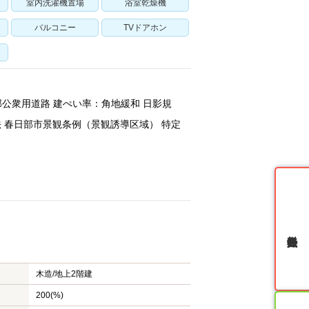
室内洗濯機置場
浴室乾燥機
バルコニー
TVドアホン
：一部公衆用道路 建ぺい率：角地緩和 日影規
景観法 春日部市景観条例（景観誘導区域） 特定
無料会員登録
木造/
地上2階建
200(%)