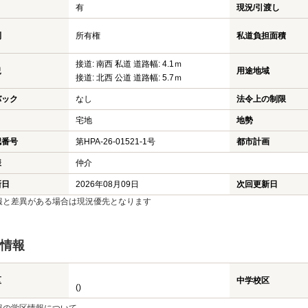
有
現況/引渡し
利
所有権
私道負担面積
接道: 南西 私道 道路幅: 4.1ｍ
況
用途地域
接道: 北西 公道 道路幅: 5.7ｍ
バック
なし
法令上の制限
宅地
地勢
認番号
第HPA-26-01521-1号
都市計画
様
仲介
新日
2026年08月09日
次回更新日
報と差異がある場合は現況優先となります
情報
区
中学校区
()