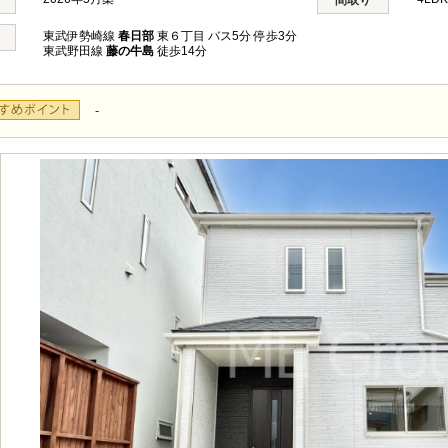
間取り
東武伊勢崎線
春日部
東６丁目 バス5分 停歩3分
東武野田線
藤の牛島
徒歩14分
-