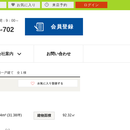
お気に入り
来店予約
ログイン
：9：00～
会員登録
-702
会社案内
お問い合わせ
築一戸建て 全１棟
74m² (31.38坪)
92.32㎡
建物面積
K （-）