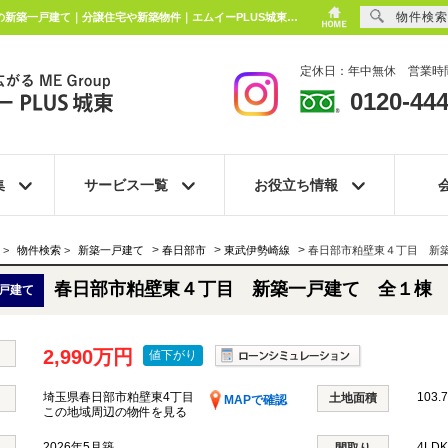
物件検索
春日部市粕壁東４丁目 新築一戸建て 全１棟 埼玉県春日部市粕壁東4丁目｜2,990万円の新築一戸建て｜分譲住宅や新築物件｜エムイーPLUS城東株式会社
定休日：年中無休 営業時間
0120-444
集
サービス一覧
お役立ち情報
>
>
>
>
物件検索
>
新築一戸建て
春日部市
東武伊勢崎線
春日部市粕壁東４丁目 新
春日部市粕壁東４丁目 新築一戸建て 全１棟
戸建て
2,990万円
値下がり
埼玉県春日部市粕壁東4丁目
103.
土地面積
MAPで確認
この地域周辺の物件を見る
2026年5月築
4LD