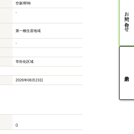
空家/即時
お問い合わせ
-
第一種住居地域
-
市街化区域
2026年08月23日
()