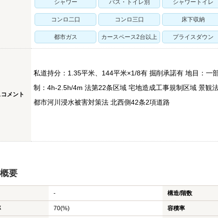
シャワー
バス・トイレ別
シャワートイレ
コンロ二口
コンロ三口
床下収納
都市ガス
カースペース2台以上
プライスダウン
私道持分：1.35平米、144平米×1/8有 掘削承諾有 地目
制：4h-2.5h/4m 法第22条区域 宅地造成工事規制区域 
スコメント
都市河川浸水被害対策法 北西側42条2項道路
概要
-
構造/階数
率
70(%)
容積率