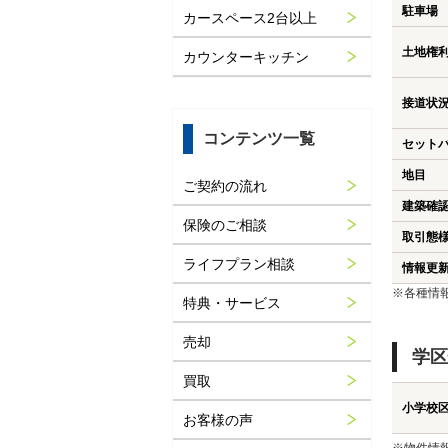
駐車場
カースペース2台以上
土地権
カウンターキッチン
接道状
コンテンツ一覧
セット
地目
ご契約の流れ
建築確
保険のご相談
取引態
ライフプラン相談
情報更
※各種情
特典・サービス
売却
学区
買取
小学校
お客様の声