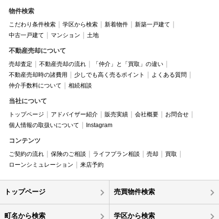
物件検索
こだわり条件検索
学区から検索
新着物件
新築一戸建て
中古一戸建て
マンション
土地
不動産売却について
売却査定
不動産売却の流れ
「仲介」と「買取」の違い
不動産売却時の諸費用
少しでも高く売るポイント
よくある質問
仲介手数料について
相続相談
当社について
トップページ
アドバイザー紹介
販売実績
会社概要
お問合せ
個人情報の取扱いについて
Instagram
コンテンツ
ご契約の流れ
保険のご相談
ライフプラン相談
売却
買取
ローンシミュレーション
来店予約
トップページ
売買物件検索
町名から検索
学区から検索