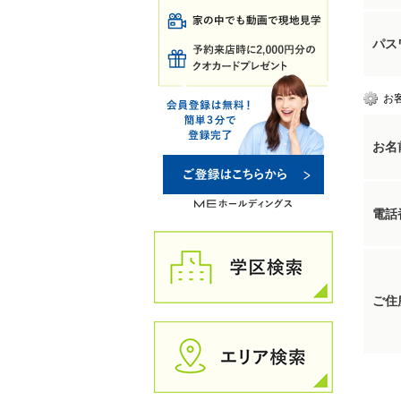
パス
お
お名
電話
ご住