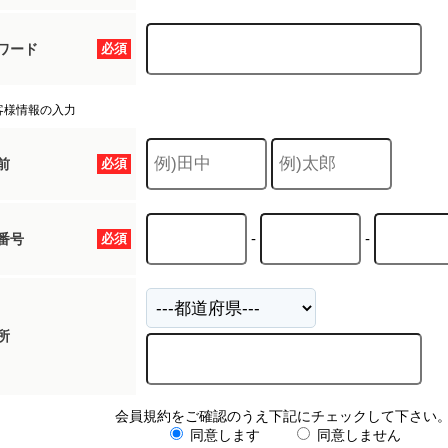
ワード
必須
客様情報の入力
前
必須
-
-
番号
必須
所
会員規約をご確認のうえ下記にチェックして下さい
同意します
同意しません