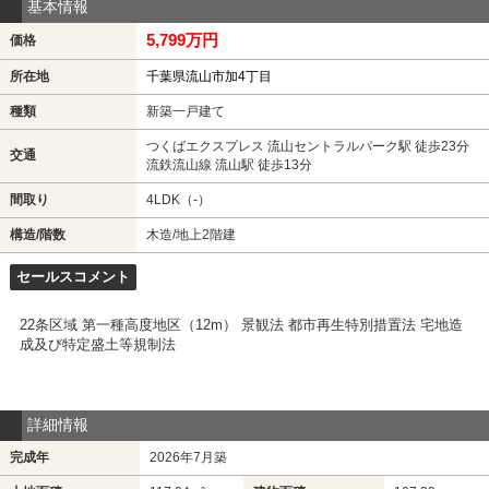
基本情報
5,799万円
価格
所在地
千葉県流山市加4丁目
種類
新築一戸建て
つくばエクスプレス 流山セントラルパーク駅 徒歩23分
交通
流鉄流山線 流山駅 徒歩13分
間取り
4LDK（-）
構造/階数
木造/地上2階建
セールスコメント
22条区域 第一種高度地区（12m） 景観法 都市再生特別措置法 宅地造
成及び特定盛土等規制法
詳細情報
完成年
2026年7月築