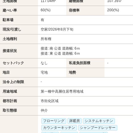
土地面積
117.04m²
建物面積
107.39㎡
60(%)
200(%)
建ぺい率
容積率
駐車場
有
現況/引渡し
空家/2026年8月下旬
土地権利
所有権
接道: 南 公道 道路幅: 6ｍ
接道状況
接道: 東 公道 道路幅: 6ｍ
セットバック
なし
私道負担面積
-
地目
宅地
地勢
-
法令上の制限
用途地域
第一種中高層住居専用地域
都市計画
市街化区域
取引態様
仲介
フローリング
床暖房
システムキッチン
カウンターキッチン
シャンプードレッサー