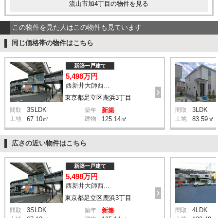
流山市加4丁目の物件を見る
この物件を見た人はこの物件も見ています
同じ価格帯の物件はこちら
新築一戸建て
5,498万円
西新井大師西駅 鹿浜三丁目交差点 バス14分 停歩4分
東京都足立区鹿浜3丁目
3SLDK
3LDK
間取
築年
新築
間取
土地
67.10㎡
建物
125.14㎡
土地
83.59㎡
広さの近い物件はこちら
新築一戸建て
5,498万円
西新井大師西駅 鹿浜三丁目交差点 バス14分 停歩4分
東京都足立区鹿浜3丁目
3SLDK
4LDK
間取
築年
新築
間取