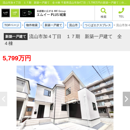
流山市加４丁目 １７期 新築一戸建て 全４棟 千葉県流山市加4丁目｜5,799万円の新築一戸建て｜分譲住宅や新築物件｜エムイーPLUS城東株式会社
TEL
検索
TOPページ
>
物件検索
>
新築一戸建て
>
流山市
>
つくばエクスプレス
>
流山市加
流山市加４丁目 １７期 新築一戸建て 全
新築一戸建て
４棟
5,799万円