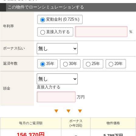
この物件でローンシミュレーションする
変動金利 (0.725％)
年利率
直接入力する
％
ボーナス払い
返済年数
35年
30年
25年
20年
直接入力する
頭金
万円
ボーナス
毎月のご返済額
物件価格
(×年2回)
156,370円
－
5,799万円