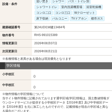
追い焚き
シャワー
バス・トイレ別
設備・条件
シャワートイレ
室内洗濯機置場
浴室乾燥機
コンロ二口
コンロ三口
Wクローゼット
床下収納
バルコニー
TVドアホン
都市ガス
建築確認番号
第24UDI1W建13484号
RHS-991015389
物件番号
情報更新日
2026年08月07日
次回更新日
2026年08月21日
※各種情報と差異がある場合は現況優先となります
学区情報
小学校区
()
中学校区
()
※物件情報の学区情報について
当サイト物件情報に記載されております通学区域(学区)情報は、国土数値情報ダ
ウンロードサービスが提供する小学校区データ【2016年度】及び中学校区デー
タ【2016年度】を元に加工したものですので、記載情報が現在の学区域と異な
る場合がございます。