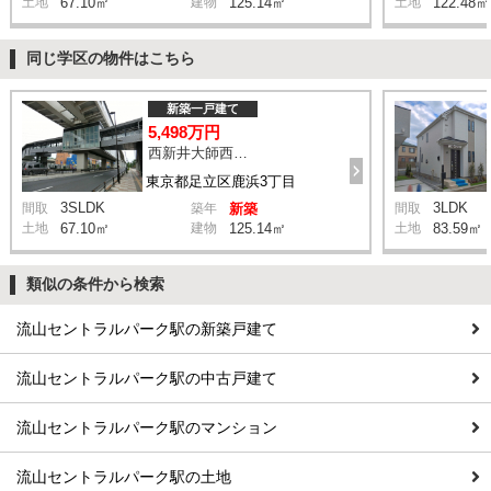
土地
67.10㎡
建物
125.14㎡
土地
122.48㎡
同じ学区の物件はこちら
新築一戸建て
5,498万円
西新井大師西駅 鹿浜三丁目交差点 バス14分 停歩4分
東京都足立区鹿浜3丁目
3SLDK
3LDK
間取
築年
新築
間取
土地
67.10㎡
建物
125.14㎡
土地
83.59㎡
類似の条件から検索
流山セントラルパーク駅の新築戸建て
流山セントラルパーク駅の中古戸建て
流山セントラルパーク駅のマンション
流山セントラルパーク駅の土地