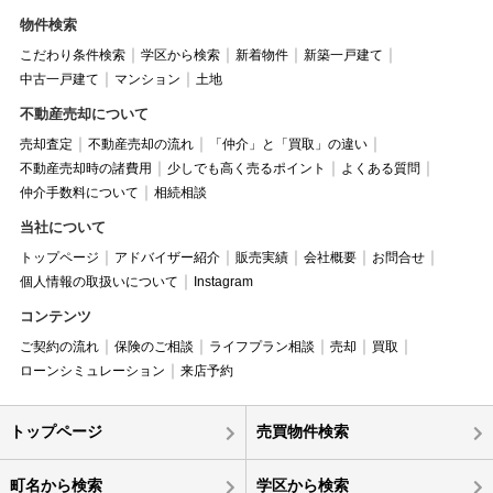
物件検索
こだわり条件検索
学区から検索
新着物件
新築一戸建て
中古一戸建て
マンション
土地
不動産売却について
売却査定
不動産売却の流れ
「仲介」と「買取」の違い
不動産売却時の諸費用
少しでも高く売るポイント
よくある質問
仲介手数料について
相続相談
当社について
トップページ
アドバイザー紹介
販売実績
会社概要
お問合せ
個人情報の取扱いについて
Instagram
コンテンツ
ご契約の流れ
保険のご相談
ライフプラン相談
売却
買取
ローンシミュレーション
来店予約
トップページ
売買物件検索
町名から検索
学区から検索