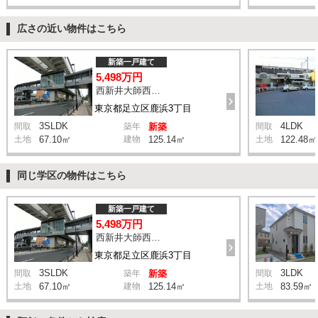
広さの近い物件はこちら
新築一戸建て
5,498万円
西新井大師西駅 鹿浜三丁目交差点 バス14分 停歩4分
東京都足立区鹿浜3丁目
3SLDK
4LDK
間取
築年
新築
間取
土地
67.10㎡
建物
125.14㎡
土地
122.48㎡
同じ学区の物件はこちら
新築一戸建て
5,498万円
西新井大師西駅 鹿浜三丁目交差点 バス14分 停歩4分
東京都足立区鹿浜3丁目
3SLDK
3LDK
間取
築年
新築
間取
土地
67.10㎡
建物
125.14㎡
土地
83.59㎡