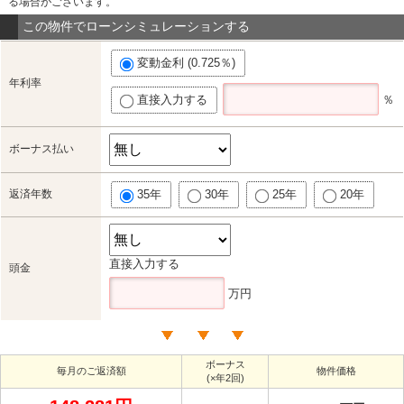
る場合がございます。
この物件でローンシミュレーションする
変動金利 (0.725％)
年利率
直接入力する
％
ボーナス払い
返済年数
35年
30年
25年
20年
直接入力する
頭金
万円
ボーナス
毎月のご返済額
物件価格
(×年2回)