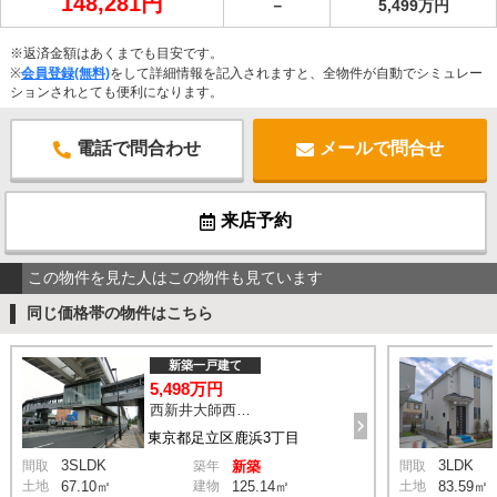
148,281円
－
5,499万円
※返済金額はあくまでも目安です。
※
会員登録(無料)
をして詳細情報を記入されますと、全物件が自動でシミュレー
ションされとても便利になります。
電話で問合わせ
メールで問合せ
来店予約
この物件を見た人はこの物件も見ています
同じ価格帯の物件はこちら
新築一戸建て
5,498万円
西新井大師西駅 鹿浜三丁目交差点 バス14分 停歩4分
東京都足立区鹿浜3丁目
3SLDK
3LDK
間取
築年
新築
間取
土地
67.10㎡
建物
125.14㎡
土地
83.59㎡