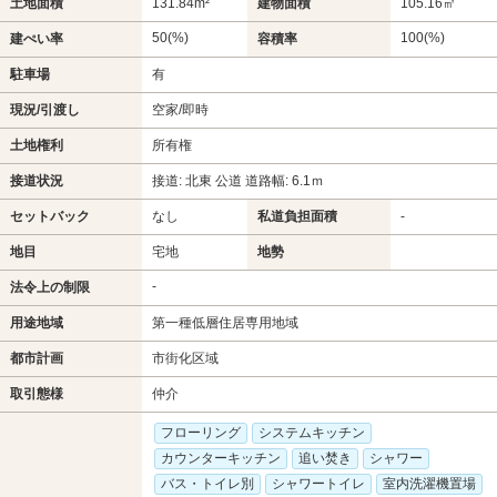
土地面積
131.84m²
建物面積
105.16㎡
50(%)
100(%)
建ぺい率
容積率
駐車場
有
現況/引渡し
空家/即時
土地権利
所有権
接道状況
接道: 北東 公道 道路幅: 6.1ｍ
セットバック
なし
私道負担面積
-
地目
宅地
地勢
-
法令上の制限
用途地域
第一種低層住居専用地域
都市計画
市街化区域
取引態様
仲介
フローリング
システムキッチン
カウンターキッチン
追い焚き
シャワー
バス・トイレ別
シャワートイレ
室内洗濯機置場