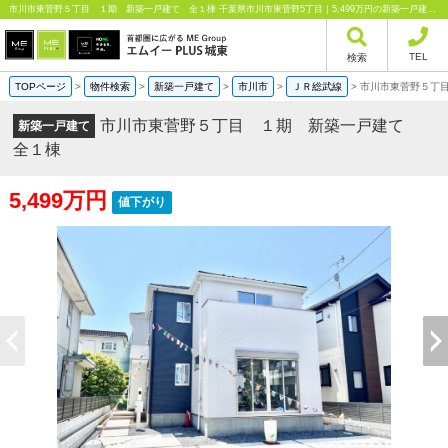
市川市東菅野５丁目 １期 新築一戸建て 全１棟 千葉県市川市東菅野5丁目｜5,499万円の新築一戸建て｜分譲住宅や新築物件｜エムイーPLUS城東株式会社
TEL
検索
TOPページ
>
物件検索
>
新築一戸建て
>
市川市
>
ＪＲ総武線
>
市川市東菅野５丁
市川市東菅野５丁目 １期 新築一戸建て
新築一戸建て
全１棟
5,499万円
値下がり