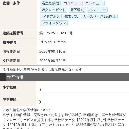
設備・条件
浴室乾燥機
コンロ二口
コンロ三口
Wクローゼット
床下収納
バルコニー
TVドアホン
都市ガス
カースペース2台以上
プライスダウン
建築確認番号
第HPA-25-11823-1号
RHS-991015799
物件番号
情報更新日
2026年08月10日
次回更新日
2026年08月24日
※各種情報と差異がある場合は現況優先となります
学区情報
小学校区
()
中学校区
()
※物件情報の学区情報について
当サイト物件情報に記載されております通学区域(学区)情報は、国土数値情報ダ
ウンロードサービスが提供する小学校区データ【2016年度】及び中学校区デー
タ【2016年度】を元に加工したものですので、記載情報が現在の学区域と異な