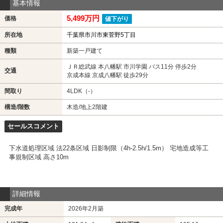
基本情報
5,499万円
価格
値下がり
所在地
千葉県市川市東菅野5丁目
種類
新築一戸建て
ＪＲ総武線 本八幡駅 市川学園 バス11分 停歩2分
交通
京成本線 京成八幡駅 徒歩29分
間取り
4LDK（-）
構造/階数
木造/地上2階建
セールスコメント
下水道処理区域 法22条区域 日影制限（4h-2.5h/1.5m） 宅地造成等工
事規制区域 高さ10m
詳細情報
完成年
2026年2月築