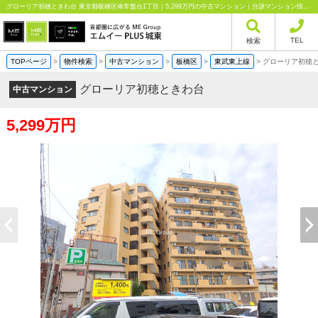
グローリア初穂ときわ台 東京都板橋区南常盤台1丁目｜5,299万円の中古マンション｜分譲マンション情報｜エムイーPLUS城東株式会社
TEL
検索
TOPページ
>
物件検索
>
中古マンション
>
板橋区
>
東武東上線
>
グローリア初穂
グローリア初穂ときわ台
中古マンション
5,299万円