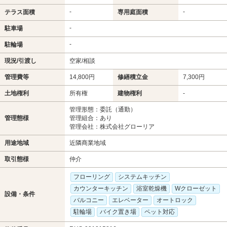
-
-
テラス面積
専用庭面積
-
駐車場
-
駐輪場
現況/引渡し
空家/相談
管理費等
14,800円
修繕積立金
7,300円
土地権利
所有権
建物権利
-
管理形態：委託（通勤）
管理態様
管理組合：あり
管理会社：株式会社グローリア
用途地域
近隣商業地域
取引態様
仲介
フローリング
システムキッチン
カウンターキッチン
浴室乾燥機
Wクローゼット
設備・条件
バルコニー
エレベーター
オートロック
駐輪場
バイク置き場
ペット対応