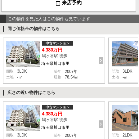
来店予約
この物件を見た人はこの物件も見ています
同じ価格帯の物件はこちら
中古マンション
4,380万円
鳩ヶ谷駅 徒歩2分
埼玉県川口市里
3LDK
3LDK
間取
築年
2007年
間取
土地
-㎡
建物
78.54㎡
土地
-㎡
広さの近い物件はこちら
中古マンション
4,380万円
鳩ヶ谷駅 徒歩2分
埼玉県川口市里
3LDK
2LDK
間取
築年
2007年
間取