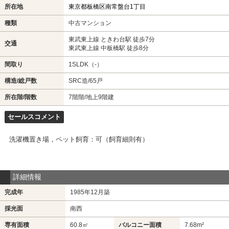
所在地
東京都板橋区南常盤台1丁目
種類
中古マンション
東武東上線 ときわ台駅 徒歩7分
交通
東武東上線 中板橋駅 徒歩8分
間取り
1SLDK（-）
構造/総戸数
SRC造/65戸
所在階/階数
7階階/地上9階建
セールスコメント
洗濯機置き場，ペット飼育：可（飼育細則有）
詳細情報
完成年
1985年12月築
採光面
南西
専有面積
60.8㎡
バルコニー面積
7.68m²