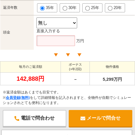
返済年数
35年
30年
25年
20年
直接入力する
頭金
万円
ボーナス
毎月のご返済額
物件価格
(×年2回)
142,888円
－
5,299万円
※返済金額はあくまでも目安です。
※
会員登録(無料)
をして詳細情報を記入されますと、全物件が自動でシミュレー
ションされとても便利になります。
電話で問合わせ
メールで問合せ