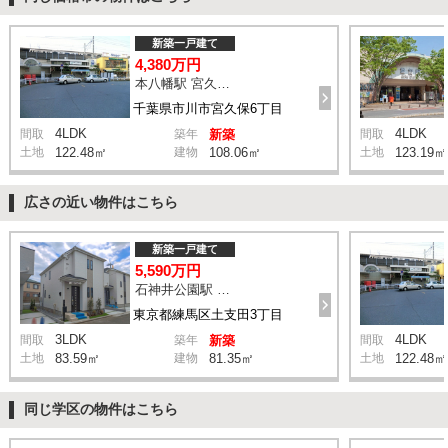
新築一戸建て
4,380万円
本八幡駅 宮久保坂上 バス10分 停歩7分
千葉県市川市宮久保6丁目
4LDK
4LDK
間取
築年
新築
間取
土地
122.48㎡
建物
108.06㎡
土地
123.19㎡
広さの近い物件はこちら
新築一戸建て
5,590万円
石神井公園駅 橋戸小学校 バス15分 停歩4分
東京都練馬区土支田3丁目
3LDK
4LDK
間取
築年
新築
間取
土地
83.59㎡
建物
81.35㎡
土地
122.48㎡
同じ学区の物件はこちら