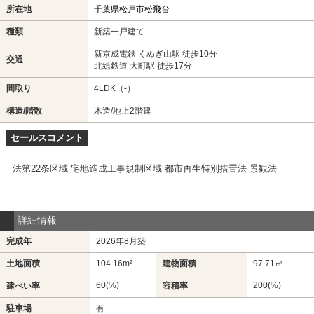
所在地
千葉県松戸市松飛台
種類
新築一戸建て
新京成電鉄 くぬぎ山駅 徒歩10分
交通
北総鉄道 大町駅 徒歩17分
間取り
4LDK（-）
構造/階数
木造/地上2階建
セールスコメント
法第22条区域 宅地造成工事規制区域 都市再生特別措置法 景観法
詳細情報
完成年
2026年8月築
土地面積
104.16m²
建物面積
97.71㎡
60(%)
200(%)
建ぺい率
容積率
駐車場
有