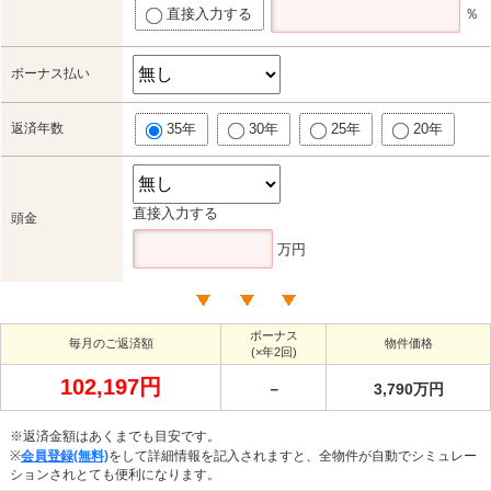
直接入力する
％
ボーナス払い
返済年数
35年
30年
25年
20年
直接入力する
頭金
万円
ボーナス
毎月のご返済額
物件価格
(×年2回)
102,197円
－
3,790万円
※返済金額はあくまでも目安です。
※
会員登録(無料)
をして詳細情報を記入されますと、全物件が自動でシミュレー
ションされとても便利になります。