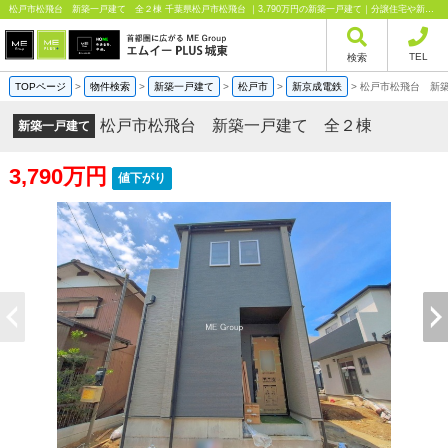
松戸市松飛台 新築一戸建て 全２棟 千葉県松戸市松飛台 ｜3,790万円の新築一戸建て｜分譲住宅や新築物件｜エムイーPLUS城東株式会社
TEL
検索
TOPページ
>
物件検索
>
新築一戸建て
>
松戸市
>
新京成電鉄
>
松戸市松飛台 新
松戸市松飛台 新築一戸建て 全２棟
新築一戸建て
3,790万円
値下がり