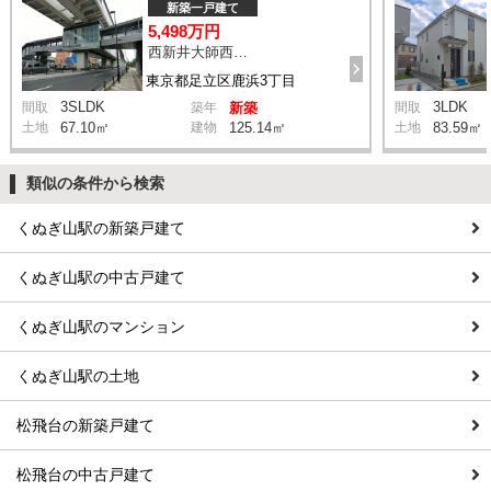
新築一戸建て
5,498万円
西新井大師西駅 鹿浜三丁目交差点 バス14分 停歩4分
東京都足立区鹿浜3丁目
3SLDK
3LDK
間取
築年
新築
間取
土地
67.10㎡
建物
125.14㎡
土地
83.59㎡
類似の条件から検索
くぬぎ山駅の新築戸建て
くぬぎ山駅の中古戸建て
くぬぎ山駅のマンション
くぬぎ山駅の土地
松飛台の新築戸建て
松飛台の中古戸建て