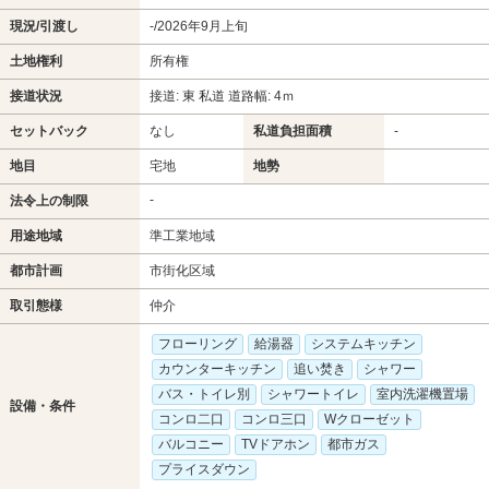
現況/引渡し
-/2026年9月上旬
土地権利
所有権
接道状況
接道: 東 私道 道路幅: 4ｍ
セットバック
なし
私道負担面積
-
地目
宅地
地勢
-
法令上の制限
用途地域
準工業地域
都市計画
市街化区域
取引態様
仲介
フローリング
給湯器
システムキッチン
カウンターキッチン
追い焚き
シャワー
バス・トイレ別
シャワートイレ
室内洗濯機置場
設備・条件
コンロ二口
コンロ三口
Wクローゼット
バルコニー
TVドアホン
都市ガス
プライスダウン