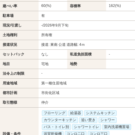
60(%)
162(%)
建ぺい率
容積率
駐車場
有
現況/引渡し
-/2026年9月下旬
土地権利
所有権
接道状況
接道: 東南 公道 道路幅: 4ｍ
セットバック
なし
私道負担面積
-
地目
宅地
地勢
-
法令上の制限
用途地域
第一種住居地域
都市計画
市街化区域
取引態様
仲介
フローリング
給湯器
システムキッチン
カウンターキッチン
追い焚き
シャワー
バス・トイレ別
シャワートイレ
室内洗濯機置場
設備・条件
浴室乾燥機
コンロ二口
コンロ三口