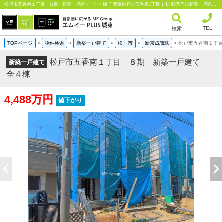
松戸市五香南１丁目 ８期 新築一戸建て 全４棟 千葉県松戸市五香南1丁目｜4,488万円の新築一戸建て｜分譲住宅や新築物件｜エムイーPLUS城東株式会社
TEL
検索
TOPページ
>
物件検索
>
新築一戸建て
>
松戸市
>
新京成電鉄
>
松戸市五香南１丁
松戸市五香南１丁目 ８期 新築一戸建て
新築一戸建て
全４棟
4,488万円
値下がり