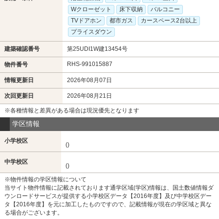
Wクローゼット
床下収納
バルコニー
TVドアホン
都市ガス
カースペース2台以上
プライスダウン
建築確認番号
第25UDI1W建13454号
RHS-991015887
物件番号
情報更新日
2026年08月07日
次回更新日
2026年08月21日
※各種情報と差異がある場合は現況優先となります
学区情報
小学校区
()
中学校区
()
※物件情報の学区情報について
当サイト物件情報に記載されております通学区域(学区)情報は、国土数値情報ダ
ウンロードサービスが提供する小学校区データ【2016年度】及び中学校区デー
タ【2016年度】を元に加工したものですので、記載情報が現在の学区域と異な
る場合がございます。