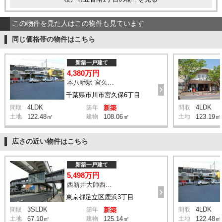
この物件を見た人はこの物件も見ています
同じ価格帯の物件はこちら
新築一戸建て
4,380万円
本八幡駅 宮久保坂上 バス10分 停歩7分
千葉県市川市宮久保6丁目
4LDK
4LDK
間取
築年
新築
間取
土地
122.48㎡
建物
108.06㎡
土地
123.19㎡
広さの近い物件はこちら
新築一戸建て
5,498万円
西新井大師西駅 鹿浜三丁目交差点 バス14分 停歩4分
東京都足立区鹿浜3丁目
3SLDK
4LDK
間取
築年
新築
間取
土地
67.10㎡
建物
125.14㎡
土地
122.48㎡