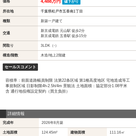
4,488万円
価格
値下がり
所在地
千葉県松戸市五香南1丁目
種類
新築一戸建て
新京成電鉄 元山駅 徒歩2分
交通
新京成電鉄 五香駅 徒歩15分
間取り
3LDK（-）
構造/階数
木造/地上2階建
セールスコメント
容積率：前面道路幅員制限 法第22条区域 第1種高度地区 宅地造成等工
事規制区域 日影制限4h-2.5h/4m 景観法 土地面積：協定部分1.08平米
含 通行地役権設定契約（買主負担）
詳細情報
完成年
2026年8月築
土地面積
124.45m²
建物面積
111.16㎡