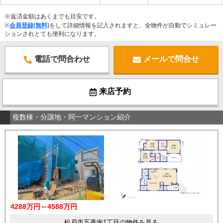
※返済金額はあくまでも目安です。
※
会員登録(無料)
をして詳細情報を記入されますと、全物件が自動でシミュレー
ションされとても便利になります。
電話で問合わせ
メールで問合せ
来店予約
複数棟・分譲地・同一マンション紹介
4288万円～4588万円
松戸市五香南1丁目の物件を見る