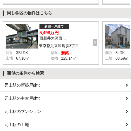
同じ学区の物件はこちら
新築一戸建て
5,498万円
西新井大師西駅 鹿浜三丁目交差点 バス14分 停歩4分
東京都足立区鹿浜3丁目
3SLDK
3LDK
間取
築年
新築
間取
土地
67.10㎡
建物
125.14㎡
土地
83.59㎡
類似の条件から検索
元山駅の新築戸建て
元山駅の中古戸建て
元山駅のマンション
元山駅の土地