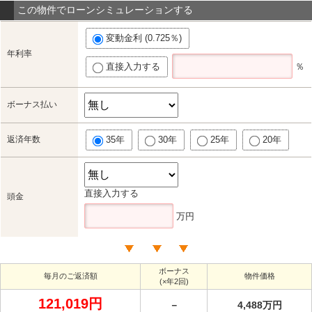
この物件でローンシミュレーションする
変動金利 (0.725％)
年利率
直接入力する
％
ボーナス払い
返済年数
35年
30年
25年
20年
直接入力する
頭金
万円
ボーナス
毎月のご返済額
物件価格
(×年2回)
121,019円
－
4,488万円