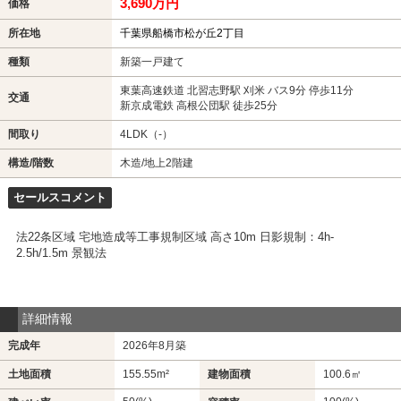
3,690万円
価格
所在地
千葉県船橋市松が丘2丁目
種類
新築一戸建て
東葉高速鉄道 北習志野駅 刈米 バス9分 停歩11分
交通
新京成電鉄 高根公団駅 徒歩25分
間取り
4LDK（-）
構造/階数
木造/地上2階建
セールスコメント
法22条区域 宅地造成等工事規制区域 高さ10m 日影規制：4h-
2.5h/1.5m 景観法
詳細情報
完成年
2026年8月築
土地面積
155.55m²
建物面積
100.6㎡