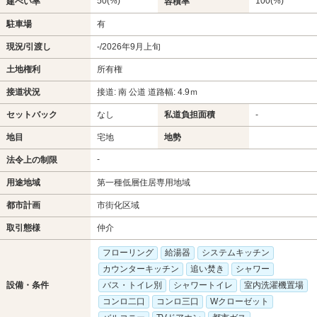
50(%)
100(%)
建ぺい率
容積率
駐車場
有
現況/引渡し
-/2026年9月上旬
土地権利
所有権
接道状況
接道: 南 公道 道路幅: 4.9ｍ
セットバック
なし
私道負担面積
-
地目
宅地
地勢
-
法令上の制限
用途地域
第一種低層住居専用地域
都市計画
市街化区域
取引態様
仲介
フローリング
給湯器
システムキッチン
カウンターキッチン
追い焚き
シャワー
設備・条件
バス・トイレ別
シャワートイレ
室内洗濯機置場
コンロ二口
コンロ三口
Wクローゼット