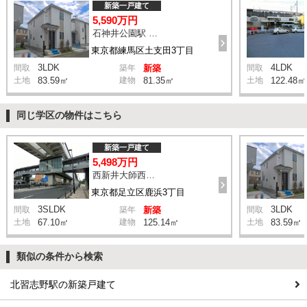
新築一戸建て
5,590万円
石神井公園駅 橋戸小学校 バス15分 停歩4分
東京都練馬区土支田3丁目
3LDK
4LDK
間取
築年
新築
間取
土地
83.59㎡
建物
81.35㎡
土地
122.48㎡
同じ学区の物件はこちら
新築一戸建て
5,498万円
西新井大師西駅 鹿浜三丁目交差点 バス14分 停歩4分
東京都足立区鹿浜3丁目
3SLDK
3LDK
間取
築年
新築
間取
土地
67.10㎡
建物
125.14㎡
土地
83.59㎡
類似の条件から検索
北習志野駅の新築戸建て