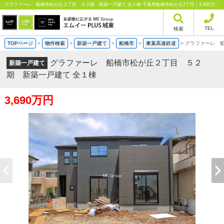
グラファーレ 船橋市松が丘２丁目 ５２期 新築一戸建て 全１棟 千葉県船橋市松が丘2丁目｜3,690万円の新築一戸建て｜分譲住宅や新築物件｜エムイーPLUS城東株式会社
TEL
検索
TOPページ
>
物件検索
>
新築一戸建て
>
船橋市
>
東葉高速鉄道
>
グラファーレ 
グラファーレ 船橋市松が丘２丁目 ５２
新築一戸建て
期 新築一戸建て 全１棟
3,690万円