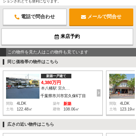
ションされとても便利になります。
電話で問合わせ
メールで問合せ
来店予約
この物件を見た人はこの物件も見ています
同じ価格帯の物件はこちら
新築一戸建て
4,380万円
本八幡駅 宮久保坂上 バス10分 停歩7分
千葉県市川市宮久保6丁目
4LDK
4LDK
間取
築年
新築
間取
土地
122.48㎡
建物
108.06㎡
土地
123.19㎡
広さの近い物件はこちら