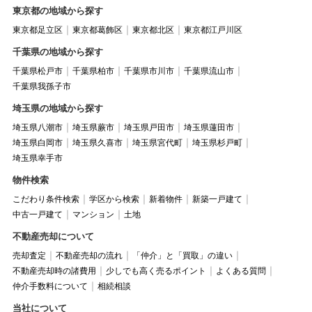
東京都の地域から探す
東京都足立区
東京都葛飾区
東京都北区
東京都江戸川区
千葉県の地域から探す
千葉県松戸市
千葉県柏市
千葉県市川市
千葉県流山市
千葉県我孫子市
埼玉県の地域から探す
埼玉県八潮市
埼玉県蕨市
埼玉県戸田市
埼玉県蓮田市
埼玉県白岡市
埼玉県久喜市
埼玉県宮代町
埼玉県杉戸町
埼玉県幸手市
物件検索
こだわり条件検索
学区から検索
新着物件
新築一戸建て
中古一戸建て
マンション
土地
不動産売却について
売却査定
不動産売却の流れ
「仲介」と「買取」の違い
不動産売却時の諸費用
少しでも高く売るポイント
よくある質問
仲介手数料について
相続相談
当社について