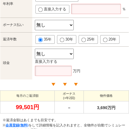
年利率
直接入力する
％
ボーナス払い
返済年数
35年
30年
25年
20年
直接入力する
頭金
万円
ボーナス
毎月のご返済額
物件価格
(×年2回)
99,501円
－
3,690万円
※返済金額はあくまでも目安です。
※
会員登録(無料)
をして詳細情報を記入されますと、全物件が自動でシミュレー