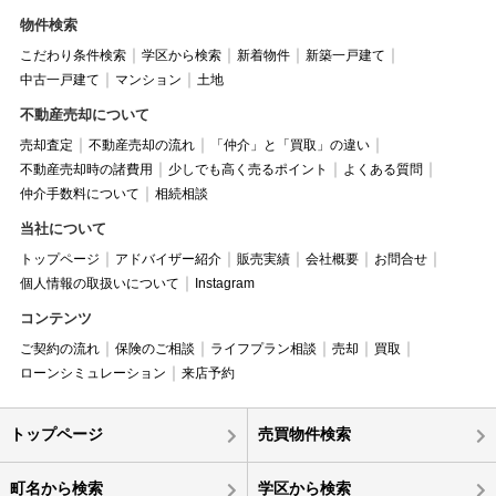
物件検索
こだわり条件検索
学区から検索
新着物件
新築一戸建て
中古一戸建て
マンション
土地
不動産売却について
売却査定
不動産売却の流れ
「仲介」と「買取」の違い
不動産売却時の諸費用
少しでも高く売るポイント
よくある質問
仲介手数料について
相続相談
当社について
トップページ
アドバイザー紹介
販売実績
会社概要
お問合せ
個人情報の取扱いについて
Instagram
コンテンツ
ご契約の流れ
保険のご相談
ライフプラン相談
売却
買取
ローンシミュレーション
来店予約
トップページ
売買物件検索
町名から検索
学区から検索