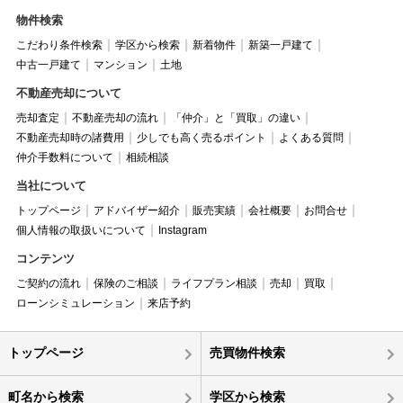
物件検索
こだわり条件検索
学区から検索
新着物件
新築一戸建て
中古一戸建て
マンション
土地
不動産売却について
売却査定
不動産売却の流れ
「仲介」と「買取」の違い
不動産売却時の諸費用
少しでも高く売るポイント
よくある質問
仲介手数料について
相続相談
当社について
トップページ
アドバイザー紹介
販売実績
会社概要
お問合せ
個人情報の取扱いについて
Instagram
コンテンツ
ご契約の流れ
保険のご相談
ライフプラン相談
売却
買取
ローンシミュレーション
来店予約
トップページ
売買物件検索
町名から検索
学区から検索