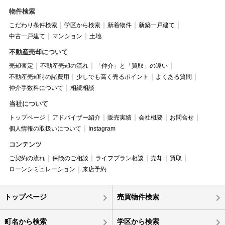
物件検索
こだわり条件検索
学区から検索
新着物件
新築一戸建て
中古一戸建て
マンション
土地
不動産売却について
売却査定
不動産売却の流れ
「仲介」と「買取」の違い
不動産売却時の諸費用
少しでも高く売るポイント
よくある質問
仲介手数料について
相続相談
当社について
トップページ
アドバイザー紹介
販売実績
会社概要
お問合せ
個人情報の取扱いについて
Instagram
コンテンツ
ご契約の流れ
保険のご相談
ライフプラン相談
売却
買取
ローンシミュレーション
来店予約
トップページ
売買物件検索
町名から検索
学区から検索