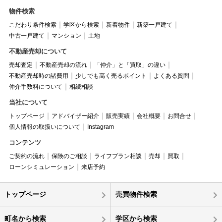
物件検索
こだわり条件検索
学区から検索
新着物件
新築一戸建て
中古一戸建て
マンション
土地
不動産売却について
売却査定
不動産売却の流れ
「仲介」と「買取」の違い
不動産売却時の諸費用
少しでも高く売るポイント
よくある質問
仲介手数料について
相続相談
当社について
トップページ
アドバイザー紹介
販売実績
会社概要
お問合せ
個人情報の取扱いについて
Instagram
コンテンツ
ご契約の流れ
保険のご相談
ライフプラン相談
売却
買取
ローンシミュレーション
来店予約
トップページ
売買物件検索
町名から検索
学区から検索