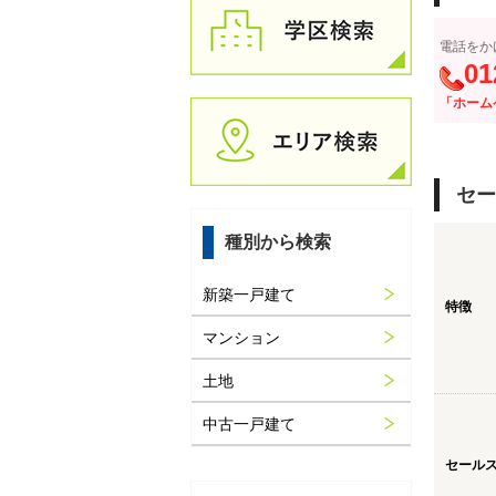
電話をか
01
「ホーム
セー
種別から検索
新築一戸建て
特徴
マンション
土地
中古一戸建て
セール