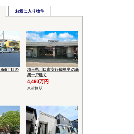
お気に入り物件
保6丁目の
埼玉県川口市安行領根岸 の新
築一戸建て
4,490万円
東浦和 駅