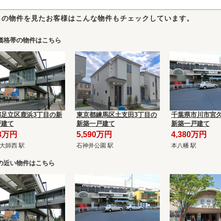
らの物件を見たお客様はこんな物件もチェックしています。
価格帯の物件はこちら
都足立区鹿浜3丁目の新
東京都練馬区土支田3丁目の
千葉県市川市宮久
戸建て
新築一戸建て
新築一戸建て
98万円
5,590万円
4,380万円
大師西 駅
石神井公園 駅
本八幡 駅
の近い物件はこちら