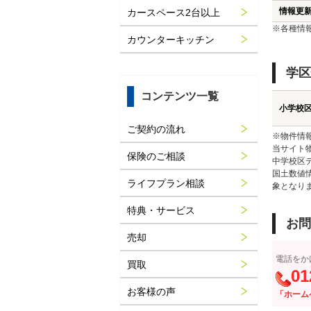
情報更
カースペース2台以上
※各種情
カウンターキッチン
学区
コンテンツ一覧
小学校
ご契約の流れ
※物件情
当サイト
保険のご相談
中学校区
国土数値
ライフプラン相談
象となり
特典・サービス
お問
売却
電話をか
買取
01
お客様の声
「ホーム