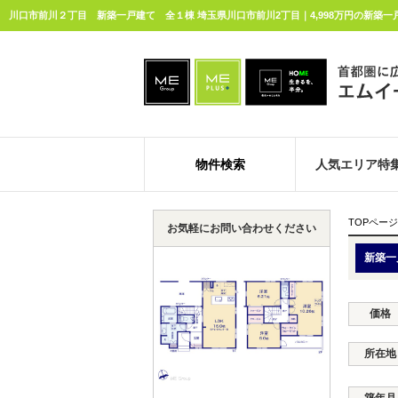
川口市前川２丁目 新築一戸建て 全１棟 埼玉県川口市前川2丁目｜4,998万円の新築
物件検索
人気エリア特
TOPページ
お気軽にお問い合わせください
新築一
価格
所在地