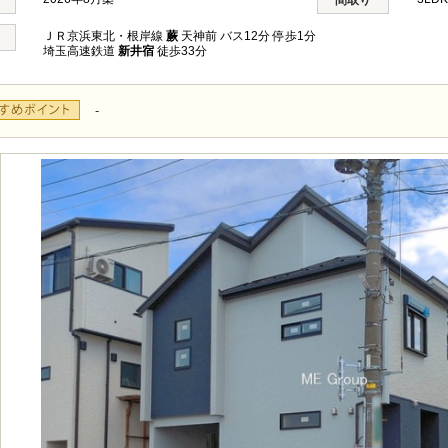
間取り
ＪＲ京浜東北・根岸線
蕨
天神前 バス12分 停歩1分
埼玉高速鉄道
新井宿
徒歩33分
-