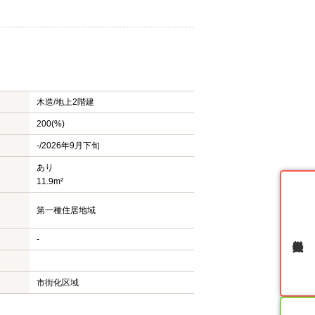
木造/
地上2階建
200(%)
-/2026年9月下旬
あり
11.9m²
第一種住居地域
無料会員登録
-
市街化区域