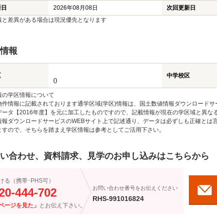
新日
2026年08月08日
次回更新日
報と差異がある場合は現況優先となります
情報
区
中学校区
()
報の学区情報について
物件情報に記載されております通学区域(学区)情報は、国土数値情報ダウンロードサ
データ【2016年度】を元に加工したものですので、記載情報が現在の学区域と異な
情報ダウンロードサービスのWEBサイト上で記述通り、データは必ずしも正確とは言
ますので、そちらを踏まえ学区情報は参考としてご活用下さい。
い合わせ、資料請求、見学のお申し込みはこちらから
ける（携帯･PHS可）
お問い合わせ番号をお伝えください
20-444-702
RHS-991016824
ページを見た」
とお伝え下さい。