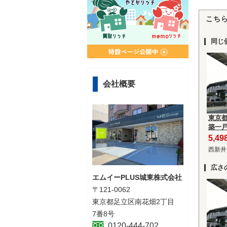
こち
同じ
会社概要
東京
築一
5,4
西新井
広さ
エムイーPLUS城東株式会社
〒121-0062
東京都足立区南花畑2丁目
7番8号
0120-444-702