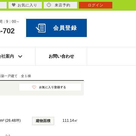
お気に入り
来店予約
ログイン
：9：00～
会員登録
-702
会社案内
お問い合わせ
新築一戸建て 全１棟
m² (26.48坪)
111.14㎡
建物面積
K （-）