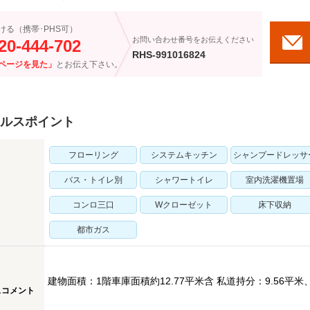
ける（携帯･PHS可）
お問い合わせ番号をお伝えください
20-444-702
RHS-991016824
ページを見た」
とお伝え下さい。
ルスポイント
フローリング
システムキッチン
シャンプードレッサ
バス・トイレ別
シャワートイレ
室内洗濯機置場
コンロ三口
Wクローゼット
床下収納
都市ガス
建物面積：1階車庫面積約12.77平米含 私道持分：9.56平米
スコメント