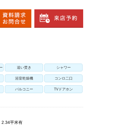
ー
追い焚き
シャワー
浴室乾燥機
コンロ二口
バルコニー
TVドアホン
、2.34平米有