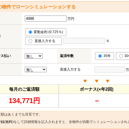
の物件でローンシミュレーションする
万円
変動金利 (0.725％)
率
直接入力する
％
ナス払い
返済年数
35年
3
直接入力する
万
毎月のご返済額
ボーナス(×年2回)
134,771円
－
金額はあくまでも目安です。
録(無料)
をして詳細情報を記入されますと、全物件が自動でシミュレーションされ