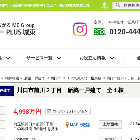
物件検索
一戸建て｜分譲住宅や新築物件｜エムイーPLUS城東株式会社
定休日：年中無休 営業時間
0120-444
集
サービス一覧
お役立ち情報
>
>
>
>
物件検索
>
新築一戸建て
川口市
ＪＲ京浜東北・根岸線
川口市前川２丁目 
川口市前川２丁目 新築一戸建て 全１棟
戸建て
4,998万円
埼玉県川口市前川2丁目
87.54
土地面積
MAPで確認
この地域周辺の物件を見る
2026年8月築
3LD