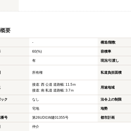
概要
-
構造/階数
率
60(%)
容積率
有
現況/引渡し
利
所有権
私道負担面積
接道: 西 公道 道路幅: 11.5ｍ
況
用途地域
接道: 南 私道 道路幅: 3.7ｍ
バック
なし
法令上の制限
宅地
地勢
認番号
第26UDI1W建01355号
都市計画
様
仲介