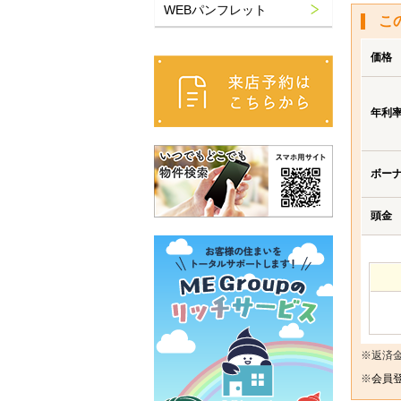
WEBパンフレット
こ
価格
年利
ボー
頭金
※返済
※
会員登