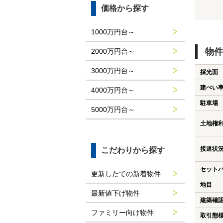
価格から探す
1000万円台～
物件
2000万円台～
3000万円台～
採光面
建ぺい
4000万円台～
駐車場
5000万円台～
土地権
接道状
こだわりから探す
セット
更新したての新着物件
地目
最新値下げ物件
建築確
ファミリー向け物件
取引態