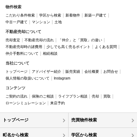
物件検索
こだわり条件検索
学区から検索
新着物件
新築一戸建て
中古一戸建て
マンション
土地
不動産売却について
売却査定
不動産売却の流れ
「仲介」と「買取」の違い
不動産売却時の諸費用
少しでも高く売るポイント
よくある質問
仲介手数料について
相続相談
当社について
トップページ
アドバイザー紹介
販売実績
会社概要
お問合せ
個人情報の取扱いについて
Instagram
コンテンツ
ご契約の流れ
保険のご相談
ライフプラン相談
売却
買取
ローンシミュレーション
来店予約
トップページ
売買物件検索
町名から検索
学区から検索