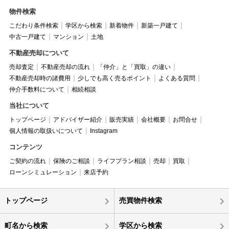
物件検索
こだわり条件検索
学区から検索
新着物件
新築一戸建て
中古一戸建て
マンション
土地
不動産売却について
売却査定
不動産売却の流れ
「仲介」と「買取」の違い
不動産売却時の諸費用
少しでも高く売るポイント
よくある質問
仲介手数料について
相続相談
当社について
トップページ
アドバイザー紹介
販売実績
会社概要
お問合せ
個人情報の取扱いについて
Instagram
コンテンツ
ご契約の流れ
保険のご相談
ライフプラン相談
売却
買取
ローンシミュレーション
来店予約
トップページ
売買物件検索
町名から検索
学区から検索