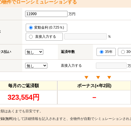
の物件でローンシミュレーションする
万円
変動金利 (0.725％)
率
直接入力する
％
ナス払い
返済年数
35年
3
直接入力する
万
毎月のご返済額
ボーナス(×年2回)
323,554円
－
金額はあくまでも目安です。
録(無料)
をして詳細情報を記入されますと、全物件が自動でシミュレーションされ