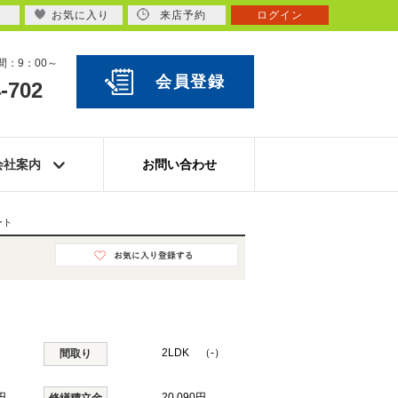
お気に入り
来店予約
ログイン
：9：00～
会員登録
-702
会社案内
お問い合わせ
ート
2LDK （-）
間取り
円
20,090円