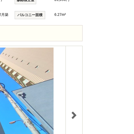
修繕積立金
年2月築
6.27m²
バルコニー面積