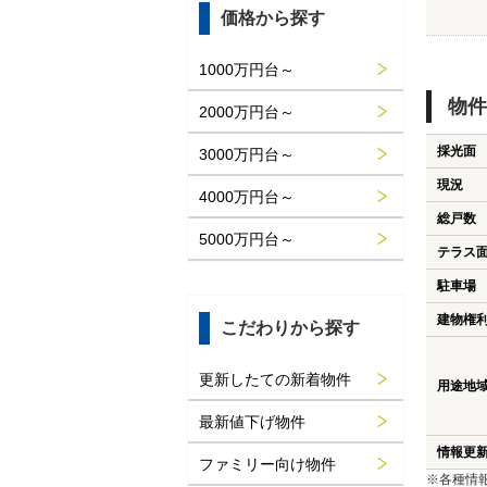
価格から探す
1000万円台～
物件
2000万円台～
採光面
3000万円台～
現況
4000万円台～
総戸数
5000万円台～
テラス
駐車場
建物権
こだわりから探す
更新したての新着物件
用途地
最新値下げ物件
情報更
ファミリー向け物件
※各種情