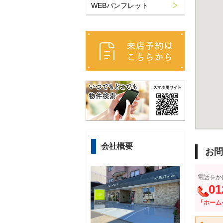
WEBパンフレット
会社概要
お問
電話をか
01
「ホーム