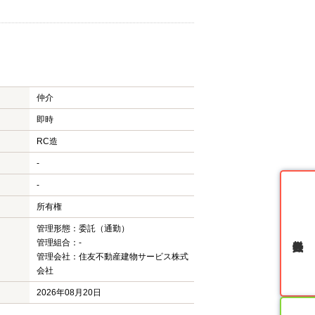
仲介
即時
RC造
-
-
所有権
管理形態：委託（通勤）
無料会員登録
管理組合：-
管理会社：住友不動産建物サービス株式
会社
2026年08月20日