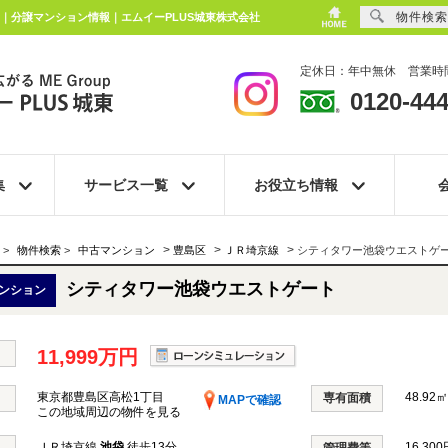
物件検索
ン｜分譲マンション情報｜エムイーPLUS城東株式会社
定休日：年中無休 営業時間
0120-444
集
サービス一覧
お役立ち情報
>
>
>
>
物件検索
>
中古マンション
豊島区
ＪＲ埼京線
シティタワー池袋ウエストゲ
シティタワー池袋ウエストゲート
ンション
11,999万円
東京都豊島区高松1丁目
48.92㎡
専有面積
MAPで確認
この地域周辺の物件を見る
ＪＲ埼京線
池袋
徒歩13分
16,300