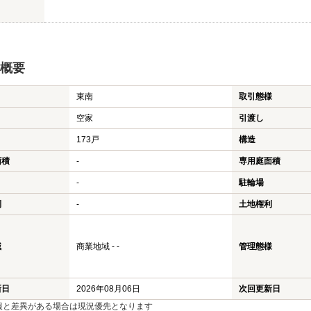
概要
東南
取引態様
空家
引渡し
173戸
構造
面積
-
専用庭面積
-
駐輪場
利
-
土地権利
域
商業地域 - -
管理態様
新日
2026年08月06日
次回更新日
報と差異がある場合は現況優先となります