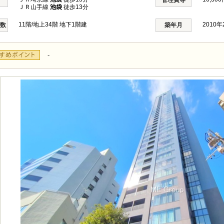
管理費等
ＪＲ山手線
池袋
徒歩13分
11階/地上34階 地下1階建
2010
階数
築年月
-