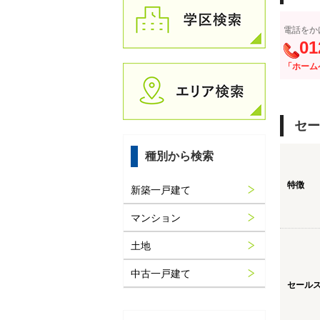
電話をか
01
「ホーム
セー
種別から検索
特徴
新築一戸建て
マンション
土地
中古一戸建て
セール