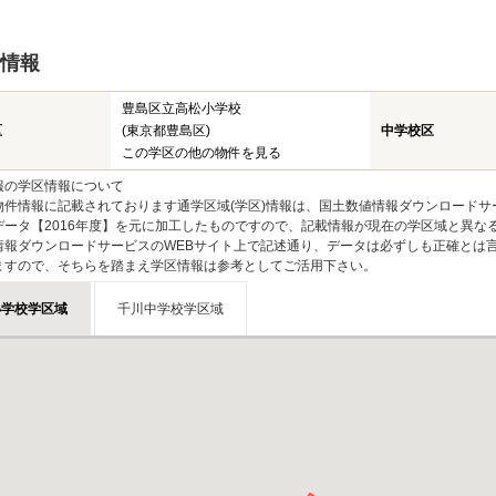
情報
豊島区立高松小学校
区
(東京都豊島区)
中学校区
この学区の他の物件を見る
報の学区情報について
物件情報に記載されております通学区域(学区)情報は、国土数値情報ダウンロードサ
データ【2016年度】を元に加工したものですので、記載情報が現在の学区域と異な
情報ダウンロードサービスのWEBサイト上で記述通り、データは必ずしも正確とは言
ますので、そちらを踏まえ学区情報は参考としてご活用下さい。
小学校学区域
千川中学校学区域