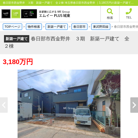
春日部市西金野井 ３期 新築一戸建て 全２棟 埼玉県春日部市西金野井 ｜3,180万円の新築一戸建て｜分譲住宅や新築物件｜エムイーPLUS城東株式会社
TEL
検索
TOPページ
>
物件検索
>
新築一戸建て
>
春日部市
>
東武野田線
>
春日部市西金野
春日部市西金野井 ３期 新築一戸建て 全
新築一戸建て
２棟
3,180万円