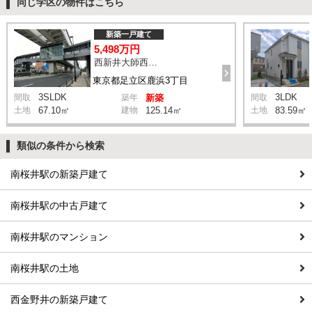
同じ学区の物件はこちら
新築一戸建て
5,498万円
西新井大師西駅 鹿浜三丁目交差点 バス14分 停歩4分
東京都足立区鹿浜3丁目
3SLDK
3LDK
間取
築年
新築
間取
土地
67.10㎡
建物
125.14㎡
土地
83.59㎡
類似の条件から検索
南桜井駅の新築戸建て
南桜井駅の中古戸建て
南桜井駅のマンション
南桜井駅の土地
西金野井の新築戸建て