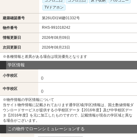
コンロ二口
コンロ三口
床下収納
バルコニー
TVドアホン
建築確認番号
第26UDI1W建01332号
RHS-991018242
物件番号
情報更新日
2026年08月09日
次回更新日
2026年08月23日
※各種情報と差異がある場合は現況優先となります
学区情報
小学校区
()
中学校区
()
※物件情報の学区情報について
当サイト物件情報に記載されております通学区域(学区)情報は、国土数値情報ダ
ウンロードサービスが提供する小学校区データ【2016年度】及び中学校区デー
タ【2016年度】を元に加工したものですので、記載情報が現在の学区域と異な
る場合がございます。
この物件でローンシミュレーションする