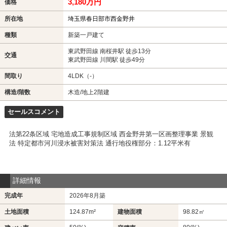
3,180万円
価格
所在地
埼玉県春日部市西金野井
種類
新築一戸建て
東武野田線 南桜井駅 徒歩13分
交通
東武野田線 川間駅 徒歩49分
間取り
4LDK（-）
構造/階数
木造/地上2階建
セールスコメント
法第22条区域 宅地造成工事規制区域 西金野井第一区画整理事業 景観
法 特定都市河川浸水被害対策法 通行地役権部分：1.12平米有
詳細情報
完成年
2026年8月築
土地面積
124.87m²
建物面積
98.82㎡