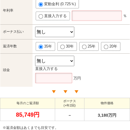
変動金利 (0.725％)
年利率
直接入力する
％
ボーナス払い
返済年数
35年
30年
25年
20年
直接入力する
頭金
万円
ボーナス
毎月のご返済額
物件価格
(×年2回)
85,749円
－
3,180万円
※返済金額はあくまでも目安です。