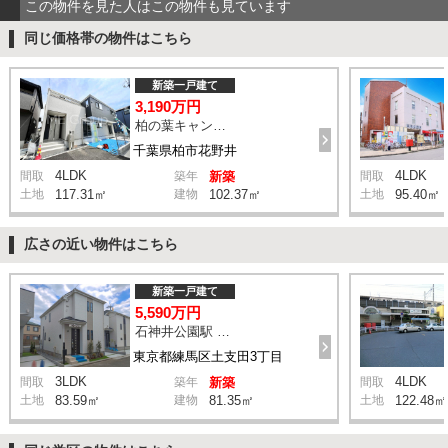
この物件を見た人はこの物件も見ています
同じ価格帯の物件はこちら
新築一戸建て
3,190万円
柏の葉キャンパス駅 ライフタウン中央 バス7分 停歩5分
千葉県柏市花野井
4LDK
4LDK
間取
築年
新築
間取
土地
117.31㎡
建物
102.37㎡
土地
95.40㎡
広さの近い物件はこちら
新築一戸建て
5,590万円
石神井公園駅 橋戸小学校 バス15分 停歩4分
東京都練馬区土支田3丁目
3LDK
4LDK
間取
築年
新築
間取
土地
83.59㎡
建物
81.35㎡
土地
122.48㎡