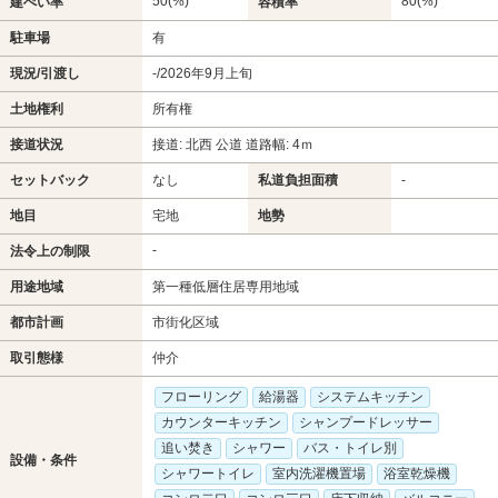
50(%)
80(%)
建ぺい率
容積率
駐車場
有
現況/引渡し
-/2026年9月上旬
土地権利
所有権
接道状況
接道: 北西 公道 道路幅: 4ｍ
セットバック
なし
私道負担面積
-
地目
宅地
地勢
-
法令上の制限
用途地域
第一種低層住居専用地域
都市計画
市街化区域
取引態様
仲介
フローリング
給湯器
システムキッチン
カウンターキッチン
シャンプードレッサー
追い焚き
シャワー
バス・トイレ別
設備・条件
シャワートイレ
室内洗濯機置場
浴室乾燥機