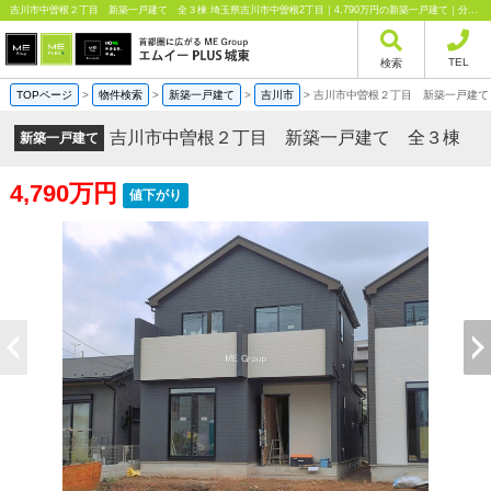
吉川市中曽根２丁目 新築一戸建て 全３棟 埼玉県吉川市中曽根2丁目｜4,790万円の新築一戸建て｜分譲住宅や新築物件｜エムイーPLUS城東株式会社
TEL
検索
TOPページ
>
物件検索
>
新築一戸建て
>
吉川市
>
吉川市中曽根２丁目 新築一戸建て
吉川市中曽根２丁目 新築一戸建て 全３棟
新築一戸建て
4,790万円
値下がり