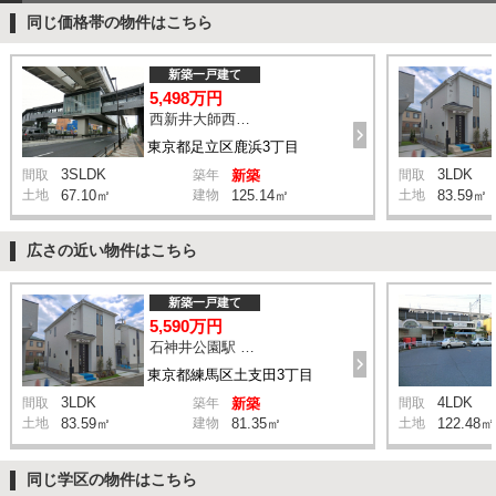
同じ価格帯の物件はこちら
新築一戸建て
5,498万円
西新井大師西駅 鹿浜三丁目交差点 バス14分 停歩4分
東京都足立区鹿浜3丁目
3SLDK
3LDK
間取
築年
新築
間取
土地
67.10㎡
建物
125.14㎡
土地
83.59㎡
広さの近い物件はこちら
新築一戸建て
5,590万円
石神井公園駅 橋戸小学校 バス15分 停歩4分
東京都練馬区土支田3丁目
3LDK
4LDK
間取
築年
新築
間取
土地
83.59㎡
建物
81.35㎡
土地
122.48㎡
同じ学区の物件はこちら