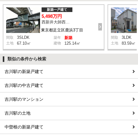
新築一戸建て
5,498万円
西新井大師西駅 鹿浜三丁目交差点 バス14分 停歩4分
東京都足立区鹿浜3丁目
3SLDK
3LDK
間取
築年
新築
間取
土地
67.10㎡
建物
125.14㎡
土地
83.59㎡
類似の条件から検索
吉川駅の新築戸建て
吉川駅の中古戸建て
吉川駅のマンション
吉川駅の土地
中曽根の新築戸建て