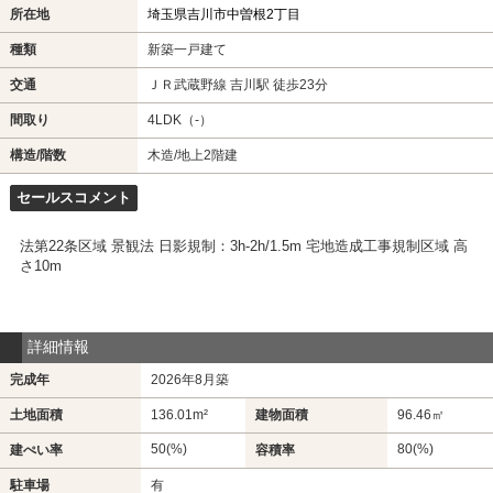
所在地
埼玉県吉川市中曽根2丁目
種類
新築一戸建て
交通
ＪＲ武蔵野線 吉川駅 徒歩23分
間取り
4LDK（-）
構造/階数
木造/地上2階建
セールスコメント
法第22条区域 景観法 日影規制：3h-2h/1.5m 宅地造成工事規制区域 高
さ10m
詳細情報
完成年
2026年8月築
土地面積
136.01m²
建物面積
96.46㎡
50(%)
80(%)
建ぺい率
容積率
駐車場
有