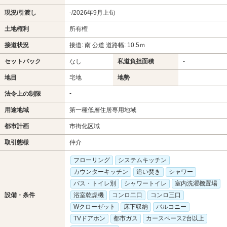
現況/引渡し
-/2026年9月上旬
土地権利
所有権
接道状況
接道: 南 公道 道路幅: 10.5ｍ
セットバック
なし
私道負担面積
-
地目
宅地
地勢
-
法令上の制限
用途地域
第一種低層住居専用地域
都市計画
市街化区域
取引態様
仲介
フローリング
システムキッチン
カウンターキッチン
追い焚き
シャワー
バス・トイレ別
シャワートイレ
室内洗濯機置場
設備・条件
浴室乾燥機
コンロ二口
コンロ三口
Wクローゼット
床下収納
バルコニー
TVドアホン
都市ガス
カースペース2台以上