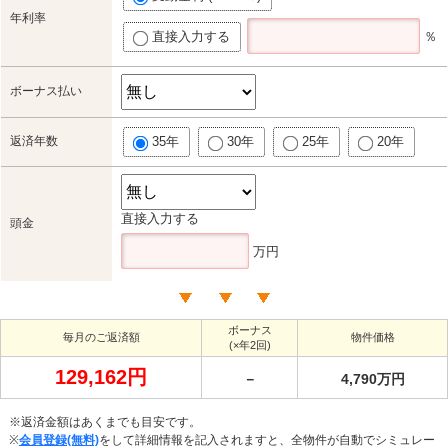
年利率
直接入力する
％
ボーナス払い
返済年数
35年
30年
25年
20年
直接入力する
頭金
万円
ボーナス
毎月のご返済額
物件価格
(×年2回)
129,162円
－
4,790万円
※返済金額はあくまでも目安です。
※
会員登録(無料)
をして詳細情報を記入されますと、全物件が自動でシミュレー