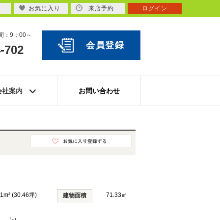
お気に入り
来店予約
ログイン
：9：00～
会員登録
-702
会社案内
お問い合わせ
71m² (30.46坪)
71.33㎡
建物面積
K （-）