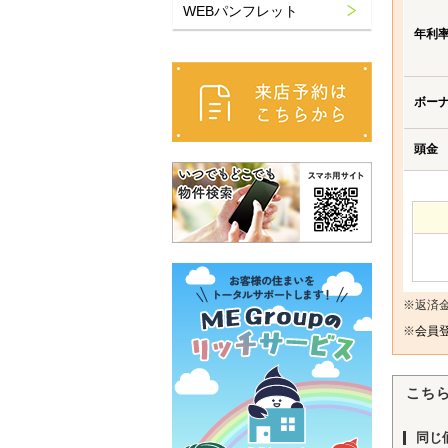
WEBパンフレット
年利
ボー
頭金
※返済
※
会員登
こち
同じ