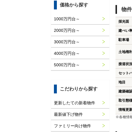
価格から探す
物件
1000万円台～
採光面
2000万円台～
建ぺい
駐車場
3000万円台～
土地権
4000万円台～
接道状
5000万円台～
セット
地目
こだわりから探す
建築確
取引態
更新したての新着物件
情報更
最新値下げ物件
※各種情
ファミリー向け物件