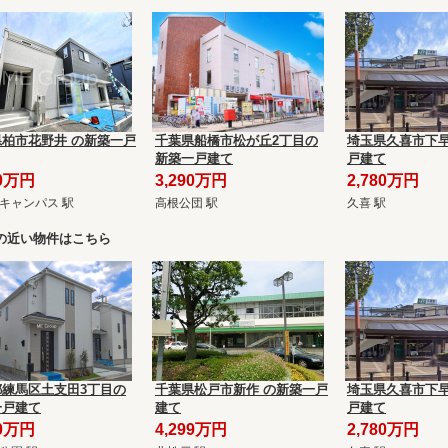
県柏市花野井 の新築一戸
千葉県船橋市松が丘2丁目の
埼玉県久喜市下早
新築一戸建て
戸建て
90万円
3,290万円
2,780万円
キャンパス 駅
高根公団 駅
久喜 駅
の近い物件はこちら
都練馬区土支田3丁目の
千葉県松戸市新作 の新築一戸
埼玉県久喜市下早
一戸建て
建て
戸建て
90万円
4,299万円
2,780万円