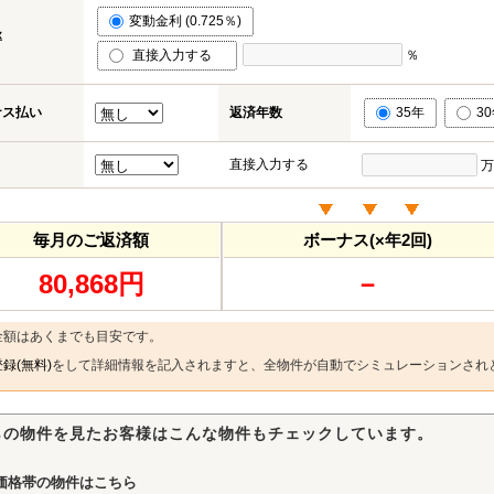
変動金利 (0.725％)
率
直接入力する
％
ナス払い
返済年数
35年
3
直接入力する
万
毎月のご返済額
ボーナス(×年2回)
80,868円
－
金額はあくまでも目安です。
録(無料)
をして詳細情報を記入されますと、全物件が自動でシミュレーションされ
らの物件を見たお客様はこんな物件もチェックしています。
価格帯の物件はこちら