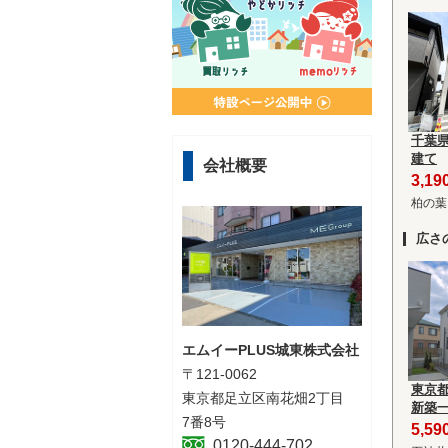
千葉
建て
会社概要
3,1
柏の葉
広さ
エムイーPLUS城東株式会社
〒121-0062
東京
東京都足立区南花畑2丁目
新築
7番8号
5,5
0120-444-702