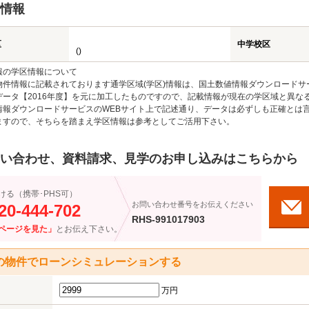
情報
区
中学校区
()
報の学区情報について
物件情報に記載されております通学区域(学区)情報は、国土数値情報ダウンロードサ
データ【2016年度】を元に加工したものですので、記載情報が現在の学区域と異な
情報ダウンロードサービスのWEBサイト上で記述通り、データは必ずしも正確とは言
ますので、そちらを踏まえ学区情報は参考としてご活用下さい。
い合わせ、資料請求、見学のお申し込みはこちらから
ける（携帯･PHS可）
お問い合わせ番号をお伝えください
20-444-702
RHS-991017903
ページを見た」
とお伝え下さい。
の物件でローンシミュレーションする
万円