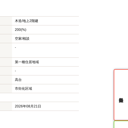
木造/
地上2階建
200(%)
空家/相談
-
第一種住居地域
-
高台
市街化区域
無料会員登録
2026年08月21日