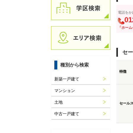
電話をか
01
「ホーム
セー
種別から検索
特徴
新築一戸建て
マンション
土地
セール
中古一戸建て