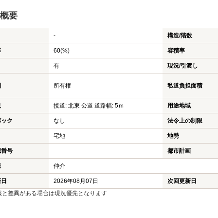
概要
-
構造/階数
率
60(%)
容積率
有
現況/引渡し
利
所有権
私道負担面積
況
接道: 北東 公道 道路幅: 5ｍ
用途地域
バック
なし
法令上の制限
宅地
地勢
認番号
都市計画
様
仲介
新日
2026年08月07日
次回更新日
報と差異がある場合は現況優先となります