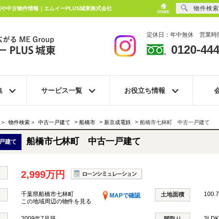
物件検索
宅や中古物件情報｜エムイーPLUS城東株式会社
定休日：年中無休 営業時間
0120-444
集
サービス一覧
お役立ち情報
>
>
>
>
物件検索
>
中古一戸建て
船橋市
新京成電鉄
船橋市七林町 中古一戸建て
船橋市七林町 中古一戸建て
戸建て
2,999万円
千葉県船橋市七林町
100.
土地面積
MAPで確認
この地域周辺の物件を見る
2009年7月築
3LD