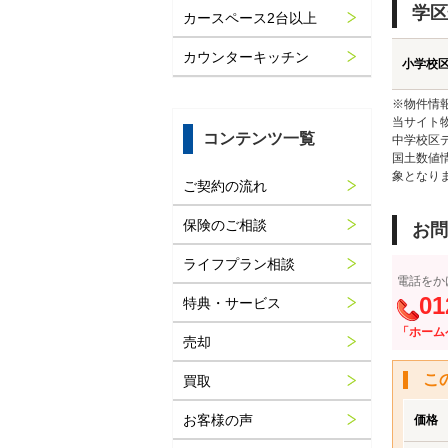
学区
カースペース2台以上
カウンターキッチン
小学校
※物件情
当サイト
コンテンツ一覧
中学校区
国土数値
象となり
ご契約の流れ
保険のご相談
お問
ライフプラン相談
電話をか
01
特典・サービス
「ホーム
売却
こ
買取
お客様の声
価格