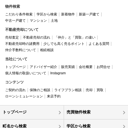
物件検索
こだわり条件検索
学区から検索
新着物件
新築一戸建て
中古一戸建て
マンション
土地
不動産売却について
売却査定
不動産売却の流れ
「仲介」と「買取」の違い
不動産売却時の諸費用
少しでも高く売るポイント
よくある質問
仲介手数料について
相続相談
当社について
トップページ
アドバイザー紹介
販売実績
会社概要
お問合せ
個人情報の取扱いについて
Instagram
コンテンツ
ご契約の流れ
保険のご相談
ライフプラン相談
売却
買取
ローンシミュレーション
来店予約
トップページ
売買物件検索
町名から検索
学区から検索