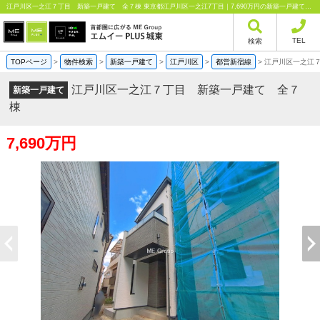
江戸川区一之江７丁目 新築一戸建て 全７棟 東京都江戸川区一之江7丁目｜7,690万円の新築一戸建て｜分譲住宅や新築物件｜エムイーPLUS城東株式会社
TEL
検索
TOPページ
>
物件検索
>
新築一戸建て
>
江戸川区
>
都営新宿線
>
江戸川区一之江
江戸川区一之江７丁目 新築一戸建て 全７
新築一戸建て
棟
7,690万円