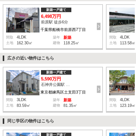
新築一戸建て
6,498万円
前原駅 徒歩6分
千葉県船橋市前原西7丁目
4LDK
4LDK
間取
築年
新築
間取
土地
162.30㎡
建物
118.25㎡
土地
113.58㎡
広さの近い物件はこちら
新築一戸建て
5,590万円
石神井公園駅 橋戸小学校 バス15分 停歩4分
東京都練馬区土支田3丁目
3LDK
4LDK
間取
築年
新築
間取
土地
83.59㎡
建物
81.35㎡
土地
123.19㎡
同じ学区の物件はこちら
新築一戸建て