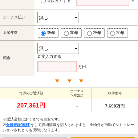
直接入力する
％
ボーナス払い
返済年数
35年
30年
25年
20年
直接入力する
頭金
万円
ボーナス
毎月のご返済額
物件価格
(×年2回)
207,361円
－
7,690万円
※返済金額はあくまでも目安です。
※
会員登録(無料)
をして詳細情報を記入されますと、全物件が自動でシミュレー
ションされとても便利になります。