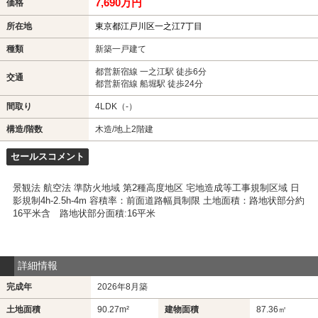
7,690万円
価格
所在地
東京都江戸川区一之江7丁目
種類
新築一戸建て
都営新宿線 一之江駅 徒歩6分
交通
都営新宿線 船堀駅 徒歩24分
間取り
4LDK（-）
構造/階数
木造/地上2階建
セールスコメント
景観法 航空法 準防火地域 第2種高度地区 宅地造成等工事規制区域 日
影規制4h-2.5h-4m 容積率：前面道路幅員制限 土地面積：路地状部分約
16平米含 路地状部分面積:16平米
詳細情報
完成年
2026年8月築
土地面積
90.27m²
建物面積
87.36㎡