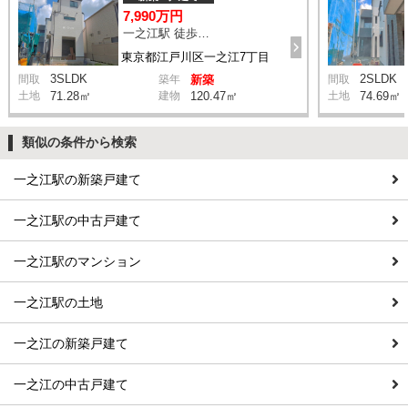
7,990万円
一之江駅 徒歩6分
東京都江戸川区一之江7丁目
3SLDK
2SLDK
間取
築年
新築
間取
土地
71.28㎡
建物
120.47㎡
土地
74.69㎡
類似の条件から検索
一之江駅の新築戸建て
一之江駅の中古戸建て
一之江駅のマンション
一之江駅の土地
一之江の新築戸建て
一之江の中古戸建て