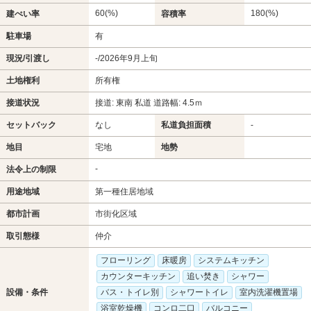
60(%)
180(%)
建ぺい率
容積率
駐車場
有
現況/引渡し
-/2026年9月上旬
土地権利
所有権
接道状況
接道: 東南 私道 道路幅: 4.5ｍ
セットバック
なし
私道負担面積
-
地目
宅地
地勢
-
法令上の制限
用途地域
第一種住居地域
都市計画
市街化区域
取引態様
仲介
フローリング
床暖房
システムキッチン
カウンターキッチン
追い焚き
シャワー
設備・条件
バス・トイレ別
シャワートイレ
室内洗濯機置場
浴室乾燥機
コンロ二口
バルコニー