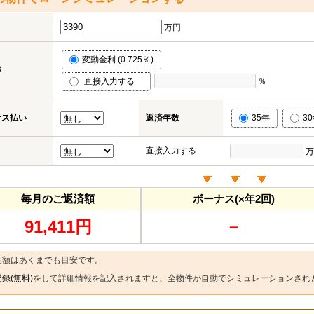
万円
変動金利 (0.725％)
率
直接入力する
％
ナス払い
返済年数
35年
3
直接入力する
万
毎月のご返済額
ボーナス(×年2回)
91,411円
－
金額はあくまでも目安です。
録(無料)
をして詳細情報を記入されますと、全物件が自動でシミュレーションされ