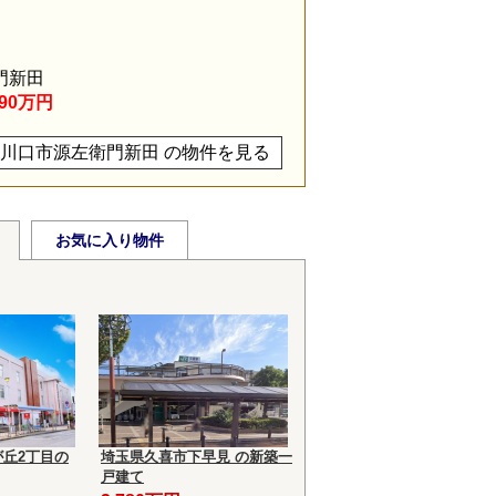
門新田
790万円
川口市源左衛門新田 の物件を見る
お気に入り物件
丘2丁目の
埼玉県久喜市下早見 の新築一
戸建て