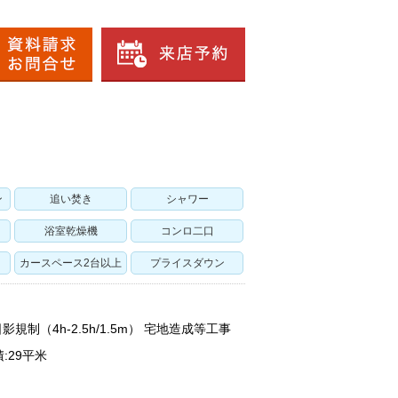
ン
追い焚き
シャワー
浴室乾燥機
コンロ二口
カースペース2台以上
プライスダウン
規制（4h-2.5h/1.5m） 宅地造成等工事
:29平米