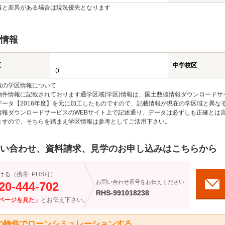
報と差異がある場合は現況優先となります
情報
区
中学校区
()
報の学区情報について
物件情報に記載されております通学区域(学区)情報は、国土数値情報ダウンロードサ
データ【2016年度】を元に加工したものですので、記載情報が現在の学区域と異な
情報ダウンロードサービスのWEBサイト上で記述通り、データは必ずしも正確とは言
ますので、そちらを踏まえ学区情報は参考としてご活用下さい。
い合わせ、資料請求、見学のお申し込みはこちらから
ける（携帯･PHS可）
お問い合わせ番号をお伝えください
20-444-702
RHS-991018238
ページを見た」
とお伝え下さい。
の物件でローンシミュレーションする