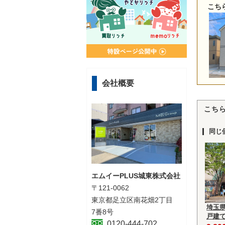
こち
会社概要
こち
同じ
エムイーPLUS城東株式会社
〒121-0062
東京都足立区南花畑2丁目
埼玉
7番8号
戸建
0120-444-702