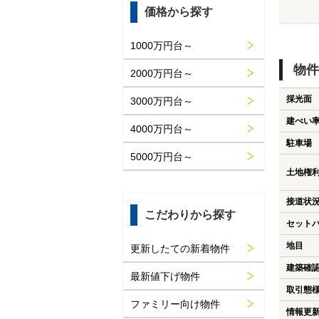
価格から探す
1000万円台～
物件
2000万円台～
採光面
3000万円台～
建ぺい
4000万円台～
駐車場
5000万円台～
土地権
接道状
こだわりから探す
セット
地目
更新したての新着物件
建築確
最新値下げ物件
取引態
ファミリー向け物件
情報更