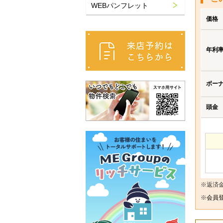
WEBパンフレット
価格
年利
ボー
頭金
※返済
※
会員登