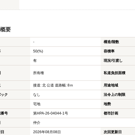
概要
-
構造/階数
率
50(%)
容積率
有
現況/引渡し
利
所有権
私道負担面積
況
接道: 北 公道 道路幅: 8ｍ
用途地域
バック
なし
法令上の制限
宅地
地勢
認番号
第HPA-26-04044-1号
都市計画
様
仲介
新日
2026年08月08日
次回更新日