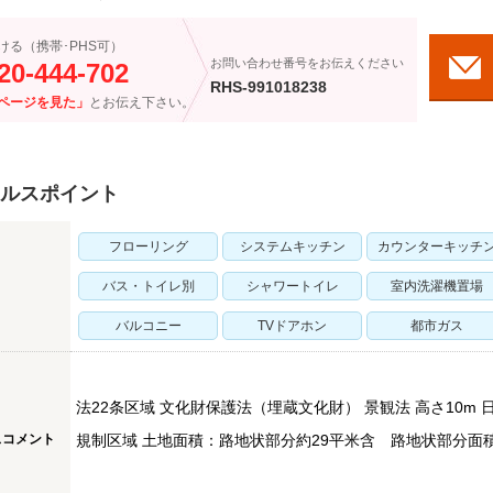
ける（携帯･PHS可）
お問い合わせ番号をお伝えください
20-444-702
RHS-991018238
ページを見た」
とお伝え下さい。
ルスポイント
フローリング
システムキッチン
カウンターキッチ
バス・トイレ別
シャワートイレ
室内洗濯機置場
バルコニー
TVドアホン
都市ガス
法22条区域 文化財保護法（埋蔵文化財） 景観法 高さ10m 日影
スコメント
規制区域 土地面積：路地状部分約29平米含 路地状部分面積