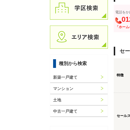
電話をか
01
「ホーム
セー
種別から検索
特徴
新築一戸建て
マンション
土地
中古一戸建て
セール