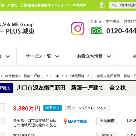
物件検索
川口市源左衛門新田 新築一戸建て 全２棟 埼玉県川口市源左衛門新田 ｜3,390万円の新築一戸建て｜分譲住宅や新築物件｜エムイーPLUS城東株式会社
定休日：年中無休 営業時間
0120-444
集
サービス一覧
お役立ち情報
>
>
>
>
物件検索
>
新築一戸建て
川口市
ＪＲ武蔵野線
川口市源左衛門新田 新築一
川口市源左衛門新田 新築一戸建て 全２棟
戸建て
3,390万円
値下がり
埼玉県川口市源左衛門新田
104.
土地面積
MAPで確認
この地域周辺の物件を見る
2026年8月築
4LD