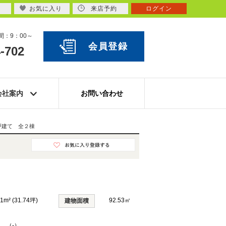
お気に入り
来店予約
ログイン
：9：00～
会員登録
-702
会社案内
お問い合わせ
戸建て 全２棟
91m² (31.74坪)
92.53㎡
建物面積
K （-）