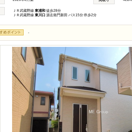
間取り
ＪＲ武蔵野線
東浦和
徒歩28分
ＪＲ武蔵野線
東川口
源左衛門新田 バス15分 停歩2分
-