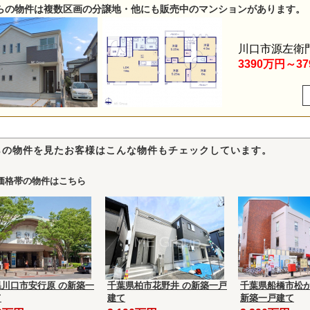
らの物件は複数区画の分譲地・他にも販売中のマンションがあります。
川口市源左衛
3390万円～3
らの物件を見たお客様はこんな物件もチェックしています。
価格帯の物件はこちら
県川口市安行原 の新築一
千葉県柏市花野井 の新築一戸
千葉県船橋市松が
て
建て
新築一戸建て