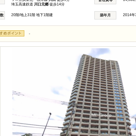
管理費等
埼玉高速鉄道
川口元郷
徒歩14分
20階/地上31階 地下1階建
2014
階数
築年月
-