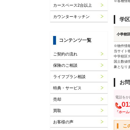
※各種情
カースペース2台以上
カウンターキッチン
学区
小学校
コンテンツ一覧
※物件情
当サイト
ご契約の流れ
中学校区
国土数値
保険のご相談
象となり
ライフプラン相談
お問
特典・サービス
電話をか
売却
01
買取
「ホーム
お客様の声
こ