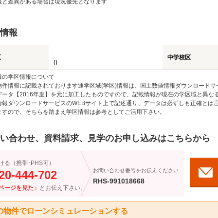
報と差異がある場合は現況優先となります
情報
区
中学校区
()
報の学区情報について
物件情報に記載されております通学区域(学区)情報は、国土数値情報ダウンロードサ
データ【2016年度】を元に加工したものですので、記載情報が現在の学区域と異な
情報ダウンロードサービスのWEBサイト上で記述通り、データは必ずしも正確とは言
ますので、そちらを踏まえ学区情報は参考としてご活用下さい。
い合わせ、資料請求、見学のお申し込みはこちらから
ける（携帯･PHS可）
お問い合わせ番号をお伝えください
20-444-702
RHS-991018668
ページを見た」
とお伝え下さい。
の物件でローンシミュレーションする