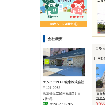
こち
会社概要
こち
同じ
エムイーPLUS城東株式会社
〒121-0062
東京都足立区南花畑2丁目
東京
古マ
7番8号
9,9
0120-444-702