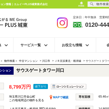
物件検索
ション情報｜エムイーPLUS城東株式会社
定休日：年中無休 営業時間
0120-444
集
サービス一覧
お役立ち情報
>
>
>
>
物件検索
>
中古マンション
川口市
ＪＲ京浜東北・根岸線
サウスゲートタワ
サウスゲートタワー川口
ンション
8,799万円
値下がり
埼玉県川口市金山町
65.46㎡
専有面積
MAPで確認
この地域周辺の物件を見る
ＪＲ京浜東北・根岸線
川口
徒歩9分
14,900