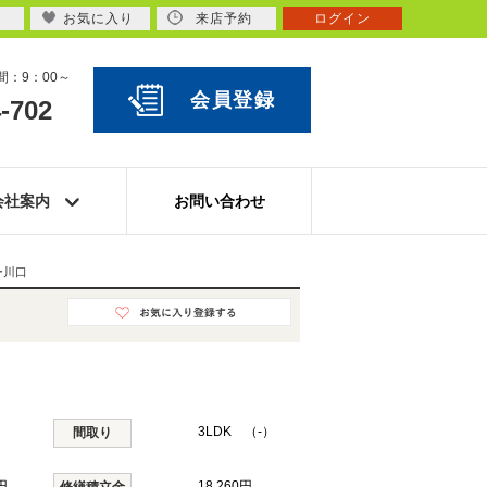
お気に入り
来店予約
ログイン
：9：00～
会員登録
-702
会社案内
お問い合わせ
ー川口
3LDK （-）
間取り
円
18,260円