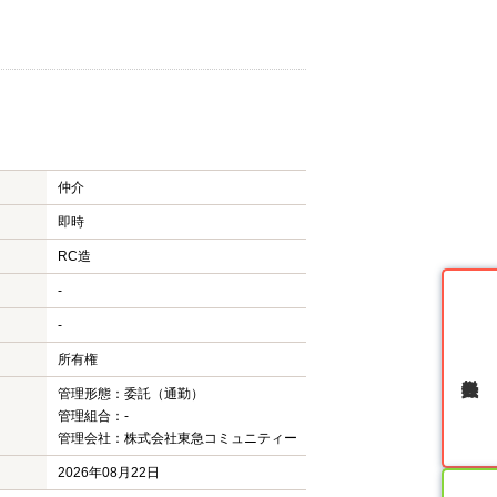
仲介
即時
RC造
-
-
所有権
無料会員登録
管理形態：委託（通勤）
管理組合：-
管理会社：株式会社東急コミュニティー
2026年08月22日