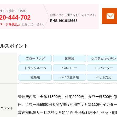
ける（携帯･PHS可）
お問い合わせ番号をお伝えください
20-444-702
RHS-991018668
ページを見た」
とお伝え下さい。
ルスポイント
フローリング
床暖房
システムキッチン
トランクルーム
バルコニー
エレベーター
駐輪場
バイク置き場
ペット対応
管理費内訳：全体11500円、住宅2900円、タワー棟500円 修
円、タワー棟5890円 CATV施設利用料：月額110円 イン
スコメント
震速報配信サービス料：月額44円 事務所利用不可 ペット