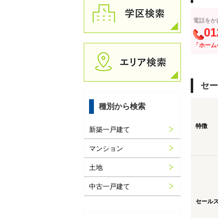
電話をか
01
「ホーム
セー
種別から検索
特徴
新築一戸建て
マンション
土地
中古一戸建て
セール