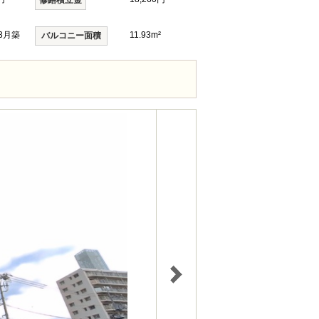
修繕積立金
年3月築
11.93m²
バルコニー面積