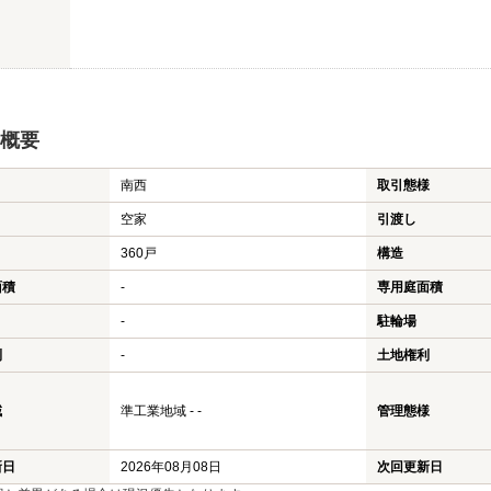
概要
南西
取引態様
空家
引渡し
360戸
構造
面積
-
専用庭面積
-
駐輪場
利
-
土地権利
域
準工業地域 - -
管理態様
新日
2026年08月08日
次回更新日