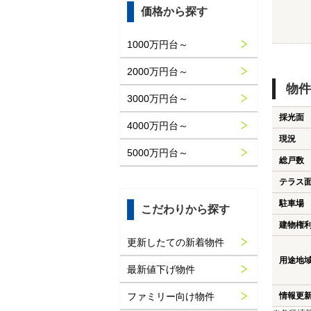
価格から探す
1000万円台～
2000万円台～
物件
3000万円台～
採光面
4000万円台～
現況
5000万円台～
総戸数
テラス
駐車場
こだわりから探す
建物権
更新したての新着物件
用途地
最新値下げ物件
ファミリー向け物件
情報更