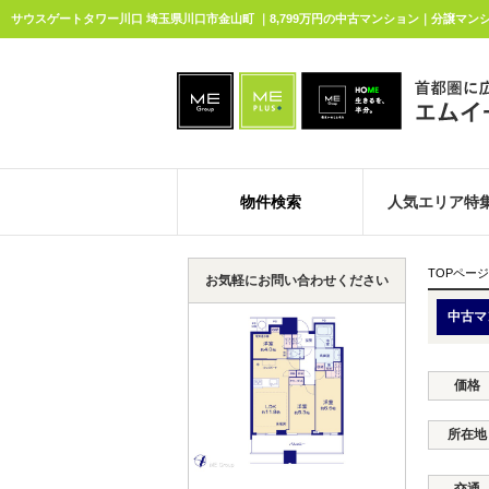
サウスゲートタワー川口 埼玉県川口市金山町 ｜8,799万円の中古マンション｜分譲マン
物件検索
人気エリア特
TOPページ
お気軽にお問い合わせください
中古マ
価格
所在地