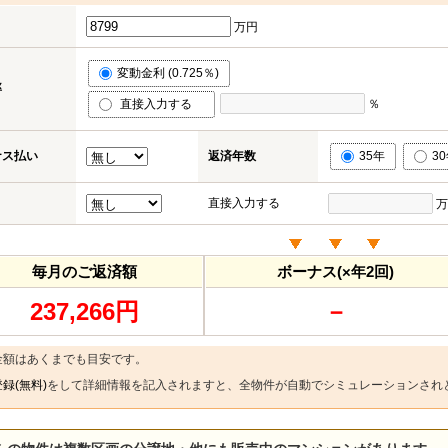
万円
変動金利 (0.725％)
率
直接入力する
％
ナス払い
返済年数
35年
3
直接入力する
万
毎月のご返済額
ボーナス(×年2回)
237,266円
－
金額はあくまでも目安です。
録(無料)
をして詳細情報を記入されますと、全物件が自動でシミュレーションされ