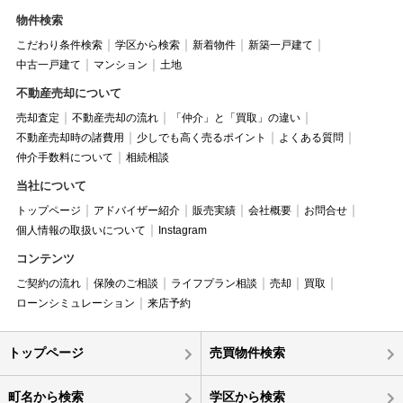
物件検索
こだわり条件検索
学区から検索
新着物件
新築一戸建て
中古一戸建て
マンション
土地
不動産売却について
売却査定
不動産売却の流れ
「仲介」と「買取」の違い
不動産売却時の諸費用
少しでも高く売るポイント
よくある質問
仲介手数料について
相続相談
当社について
トップページ
アドバイザー紹介
販売実績
会社概要
お問合せ
個人情報の取扱いについて
Instagram
コンテンツ
ご契約の流れ
保険のご相談
ライフプラン相談
売却
買取
ローンシミュレーション
来店予約
トップページ
売買物件検索
町名から検索
学区から検索