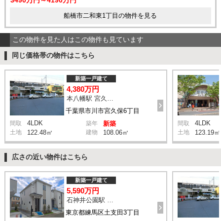
船橋市二和東1丁目の物件を見る
この物件を見た人はこの物件も見ています
同じ価格帯の物件はこちら
新築一戸建て
4,380万円
本八幡駅 宮久保坂上 バス10分 停歩7分
千葉県市川市宮久保6丁目
4LDK
4LDK
間取
築年
新築
間取
土地
122.48㎡
建物
108.06㎡
土地
123.19㎡
広さの近い物件はこちら
新築一戸建て
5,590万円
石神井公園駅 橋戸小学校 バス15分 停歩4分
東京都練馬区土支田3丁目