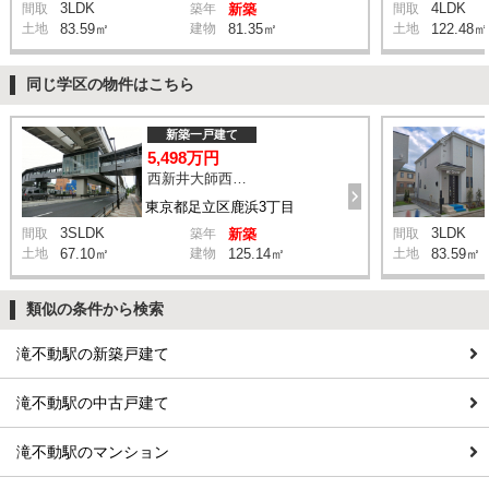
3LDK
4LDK
間取
築年
新築
間取
土地
83.59㎡
建物
81.35㎡
土地
122.48㎡
同じ学区の物件はこちら
新築一戸建て
5,498万円
西新井大師西駅 鹿浜三丁目交差点 バス14分 停歩4分
東京都足立区鹿浜3丁目
3SLDK
3LDK
間取
築年
新築
間取
土地
67.10㎡
建物
125.14㎡
土地
83.59㎡
類似の条件から検索
滝不動駅の新築戸建て
滝不動駅の中古戸建て
滝不動駅のマンション