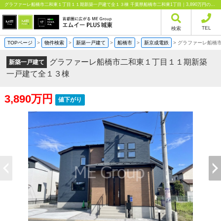
グラファーレ船橋市二和東１丁目１１期新築一戸建て全１３棟 千葉県船橋市二和東1丁目｜3,890万円の新築一戸建て｜分譲住宅や新築物件｜エムイーPLUS城東株式会社
TEL
検索
TOPページ
>
物件検索
>
新築一戸建て
>
船橋市
>
新京成電鉄
>
グラファーレ船橋
グラファーレ船橋市二和東１丁目１１期新築
新築一戸建て
一戸建て全１３棟
3,890万円
値下がり