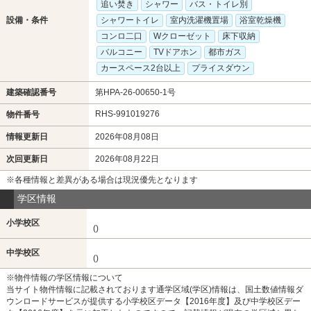
追い焚き
シャワー
バス・トイレ別
設備・条件
シャワートイレ
室内洗濯機置場
浴室乾燥機
コンロ二口
Wクローゼット
床下収納
バルコニー
TVドアホン
都市ガス
カースペース2台以上
プライスダウン
建築確認番号
第HPA-26-00650-1号
RHS-991019276
物件番号
情報更新日
2026年08月08日
次回更新日
2026年08月22日
※各種情報と差異がある場合は現況優先となります
学区情報
小学校区
()
中学校区
()
※物件情報の学区情報について
当サイト物件情報に記載されております通学区域(学区)情報は、国土数値情報ダ
ウンロードサービスが提供する小学校区データ【2016年度】及び中学校区デー