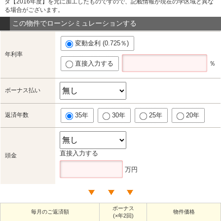
タ【2016年度】を元に加工したものですので、記載情報が現在の学区域と異な
る場合がございます。
この物件でローンシミュレーションする
変動金利 (0.725％)
年利率
直接入力する
％
ボーナス払い
返済年数
35年
30年
25年
20年
直接入力する
頭金
万円
ボーナス
毎月のご返済額
物件価格
(×年2回)