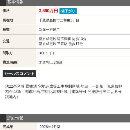
基本情報
3,890万円
価格
値下がり
所在地
千葉県船橋市二和東1丁目
種類
新築一戸建て
新京成電鉄 滝不動駅 徒歩13分
交通
新京成電鉄 三咲駅 徒歩17分
間取り
3LDK（-）
構造/階数
木造/地上2階建
セールスコメント
法22条区域 景観法 宅地造成等工事規制区域 地目：一部畑 私道負担
割合:1/15 都市計画:市街化調整区域（建築許可:開発許可等による分
譲地内）
詳細情報
完成年
2026年4月築