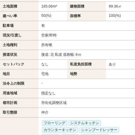
土地面積
165.06m²
建物面積
99.36㎡
50(%)
100(%)
建ぺい率
容積率
駐車場
有
現況/引渡し
空家/即時
土地権利
所有権
接道状況
接道: 北 私道 道路幅: 6ｍ
セットバック
なし
私道負担面積
あり
地目
宅地
地勢
-
法令上の制限
用途地域
指定なし
都市計画
市街化調整区域
取引態様
仲介
フローリング
システムキッチン
カウンターキッチン
シャンプードレッサー